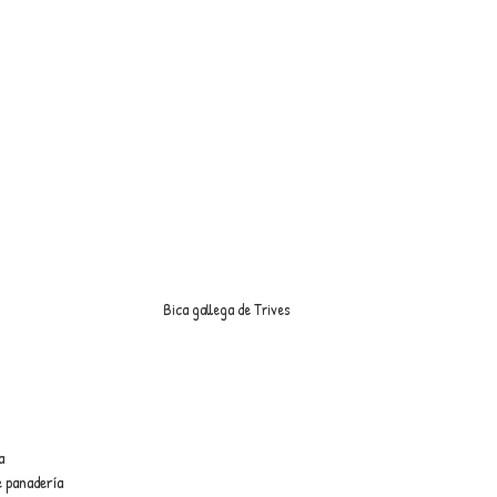
Bica gallega de Trives
a
e panadería