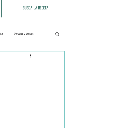
Busca la receta
ana
Postres y dulces
Verduras
Bebidas
Patés y untables