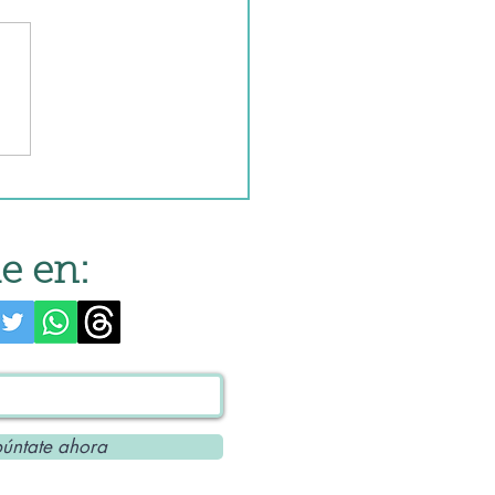
o gallego tradicional
e en:
úntate ahora