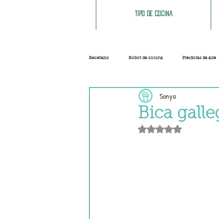
Tipo de cocina
Recetario
Robot de cocina
Freidoras de aire
Sonya
Ensaladas
Sopas y cremas
Carnes
Bica galle
Obtuvo NaN de 5 e
Salsas
Masas
Recetas base
Helados y sorbetes
Trucos
Navidad