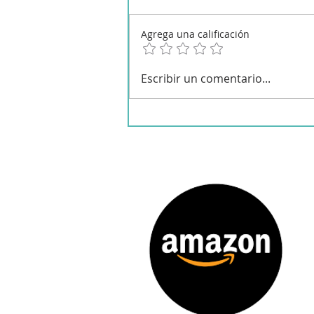
Agrega una calificación
Callos gallegos (garbanzos
Escribir un comentario...
con callos) en Olla Gm