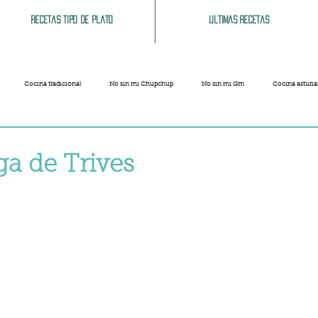
Recetas tipo de plato
Ultimas recetas
Cocina tradicional
No sin mi Chupchup
No sin mi Gm
Cocina asturi
Patatas
Legumbres
Pescados y Mariscos
Pastas
Arroces
ga de Trives
strellas.
Limpieza del hogar
Comida cochina
Vegano
Sandwich, bocatas, pizzas...
Carnaval
Semana Santa