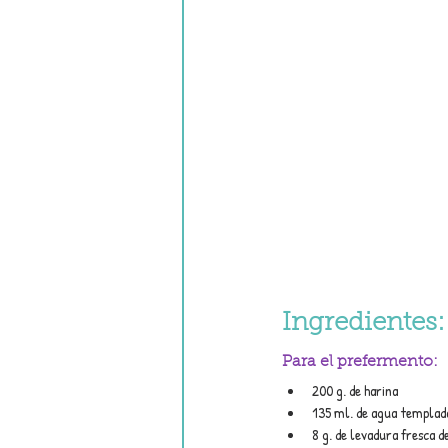
Ingredientes:
Para el prefermento:
200 g. de harina 
135 ml. de agua templad
8 g. de levadura fresca d