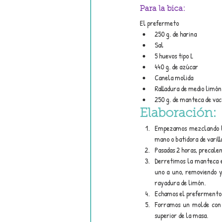
Para la bica:
El prefermeto
250 g. de harina
Sal
5 huevos tipo L
440 g. de azúcar
Canela molida
Ralladura de medio limón
250 g. de manteca de vac
Elaboración:
Empezamos mezclando lo
mano o batidora de varil
Pasadas 2 horas, precalen
Derretimos la manteca e
uno a uno, removiendo y
rayadura de limón.
Echamos el prefermento e
Forramos un molde con 
superior de la masa.