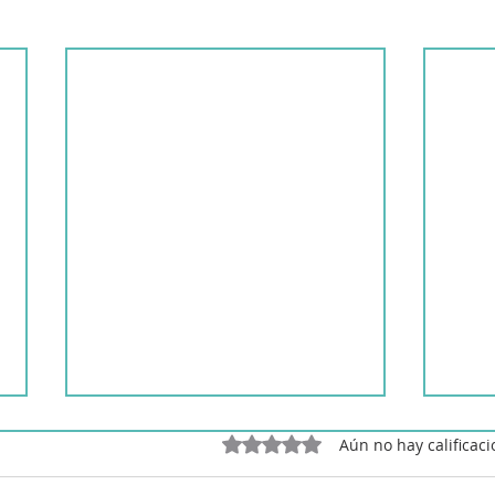
Obtuvo 0 de 5 estrellas.
Aún no hay calificac