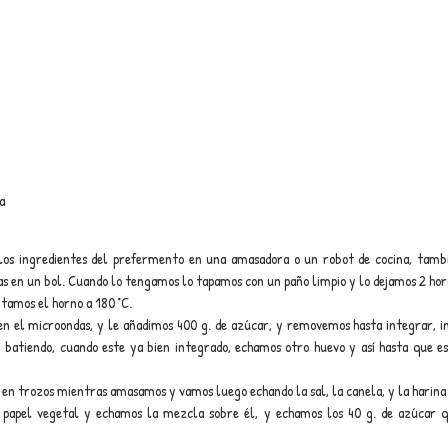
a
s ingredientes del prefermento en una amasadora o un robot de cocina, tambi
las en un bol. Cuando lo tengamos lo tapamos con un paño limpio y lo dejamos 2 hor
tamos el horno a 180 °C. 
n el microondas, y le añadimos 400 g. de azúcar, y removemos hasta integrar, i
 batiendo, cuando este ya bien integrado, echamos otro huevo y así hasta que es
n trozos mientras amasamos y vamos luego echando la sal, la canela, y la harina
papel vegetal y echamos la mezcla sobre él, y echamos los 40 g. de azúcar q