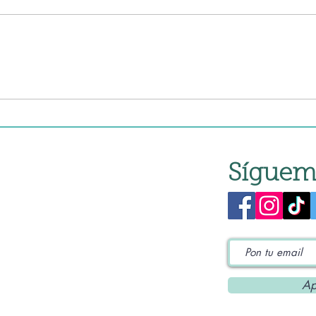
Cald
Vieiras a la gallega
tradicional
Síguem
Ap