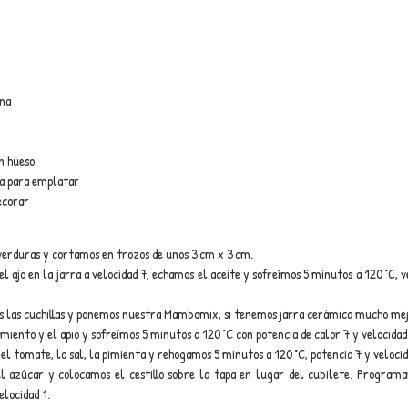
ena
n hueso
ta para emplatar
ecorar
verduras y cortamos en trozos de unos 3 cm x 3 cm.
 ajo en la jarra a velocidad 7, echamos el aceite y sofreímos 5 minutos a 120 °C, ve
s las cuchillas y ponemos nuestra Mambomix, si tenemos jarra cerámica mucho mej
imiento y el apio y sofreímos 5 minutos a 120 °C con potencia de calor 7 y velocidad
l tomate, la sal, la pimienta y rehogamos 5 minutos a 120 °C, potencia 7 y velocid
l azúcar y colocamos el cestillo sobre la tapa en lugar del cubilete. Programa
elocidad 1.