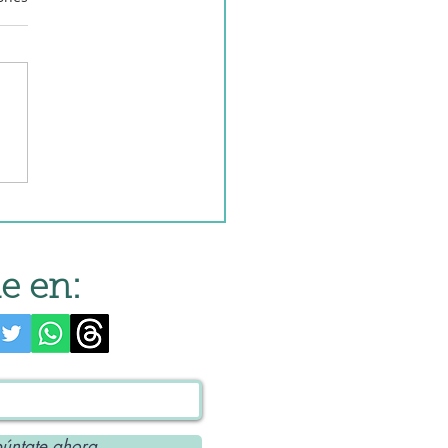
e en:
úntate ahora