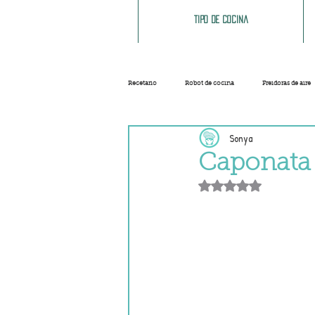
Tipo de cocina
Recetario
Robot de cocina
Freidoras de aire
Sonya
Ensaladas
Sopas y cremas
Carnes
Caponata 
Obtuvo NaN de 5 e
Salsas
Masas
Recetas base
Helados y sorbetes
Trucos
Navidad