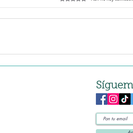
Pisto manchego en robot
de cocina
Síguem
Ap