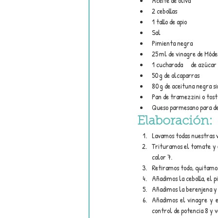
Aceite de oliva
2 cebollas
1 tallo de apio
Sal
Pimienta negra
25 ml de vinagre de Mód
1 cucharada	de azúcar
50 g de alcaparras
80 g de aceituna negra si
Pan de tramezzini o tos
Queso parmesano para d
Elaboración:
Lavamos todas nuestras 
Trituramos el tomate y el
calor 7.
Retiramos todo, quitamo
Añadimos la cebolla, el p
Añadimos la berenjena y e
Añadimos el vinagre y e
control de potencia 8 y v