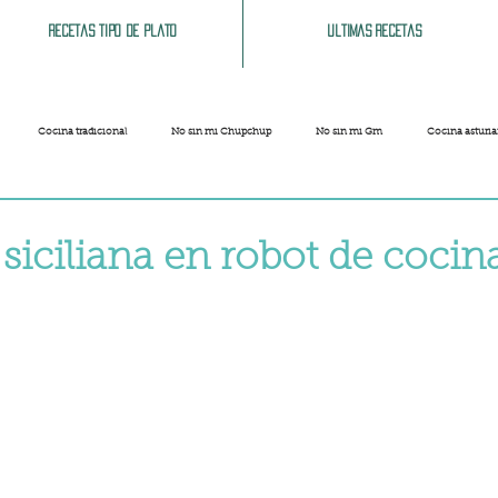
Recetas tipo de plato
Ultimas recetas
Cocina tradicional
No sin mi Chupchup
No sin mi Gm
Cocina asturi
Patatas
Legumbres
Pescados y Mariscos
Pastas
Arroces
siciliana en robot de cocin
strellas.
Limpieza del hogar
Comida cochina
Vegano
Sandwich, bocatas, pizzas...
Carnaval
Semana Santa