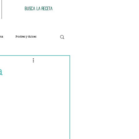
Busca la receta
ana
Postres y dulces
Verduras
Bebidas
a
Patés y untables