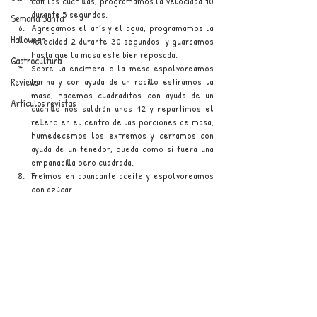
con las cuchillas, programamos la velocidad 10 
durante 5 segundos.
Semana Santa
Agregamos el anís y el agua, programamos la 
Halloween
velocidad 2 durante 30 segundos, y guardamos 
hasta que la masa este bien reposada.
Gastrocultura
Sobre la encimera o la mesa espolvoreamos 
Reviews
harina y con ayuda de un rodillo estiramos la 
masa, hacemos cuadraditos con ayuda de un 
Artículos revistas
cuchillo nos saldrán unos 12 y repartimos el 
relleno en el centro de las porciones de masa, 
humedecemos los extremos y cerramos con 
ayuda de un tenedor, queda como si fuera una 
empanadilla pero cuadrada.
Freímos en abundante aceite y espolvoreamos 
con azúcar.