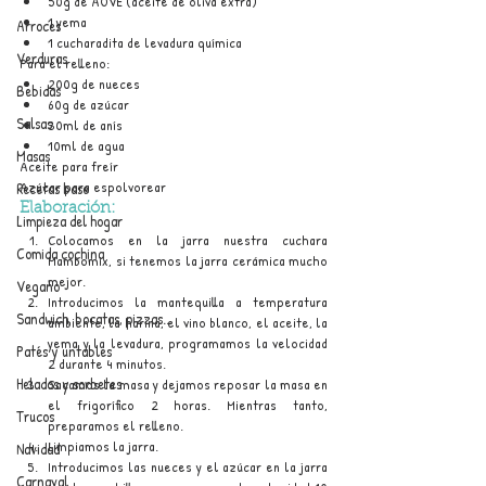
50g de AOVE (aceite de oliva extra)
1 yema
Arroces
1 cucharadita de levadura química
Verduras
Para el relleno:
200g de nueces
Bebidas
60g de azúcar
Salsas
30ml de anís
10ml de agua
Masas
Aceite para freír
Azúcar para espolvorear
Recetas base
Elaboración:
Limpieza del hogar
Colocamos en la jarra nuestra cuchara 
Comida cochina
Mambomix, si tenemos la jarra cerámica mucho 
mejor.
Vegano
Introducimos la mantequilla a temperatura 
Sandwich, bocatas, pizzas...
ambiente, la harina, el vino blanco, el aceite, la 
yema y la levadura, programamos la velocidad 
Patés y untables
2 durante 4 minutos.
Helados y sorbetes
Sacamos la masa y dejamos reposar la masa en 
el frigorífico 2 horas. Mientras tanto, 
Trucos
preparamos el relleno.
Limpiamos la jarra.
Navidad
Introducimos las nueces y el azúcar en la jarra 
Carnaval