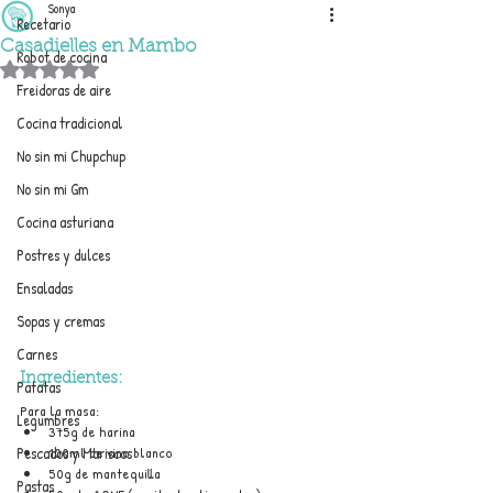
Sonya
Recetario
Casadielles en Mambo
Robot de cocina
Obtuvo NaN de 5 estrellas.
Freidoras de aire
Cocina tradicional
No sin mi Chupchup
No sin mi Gm
Cocina asturiana
Postres y dulces
Ensaladas
Sopas y cremas
Carnes
Ingredientes:
Patatas
Para la masa:
Legumbres
375g de harina
Pescados y Mariscos
100ml de vino blanco
50g de mantequilla
Pastas