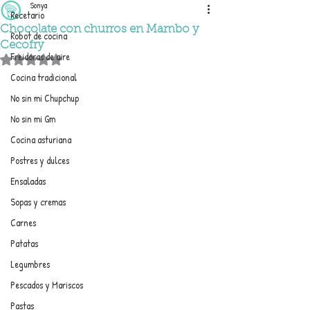
Sonya
Recetario
Chocolate con churros en Mambo y
Robot de cocina
Cecofry
Freidoras de aire
Obtuvo NaN de 5 estrellas.
Cocina tradicional
No sin mi Chupchup
No sin mi Gm
Cocina asturiana
Postres y dulces
Ensaladas
Sopas y cremas
Carnes
Patatas
Legumbres
Pescados y Mariscos
Pastas