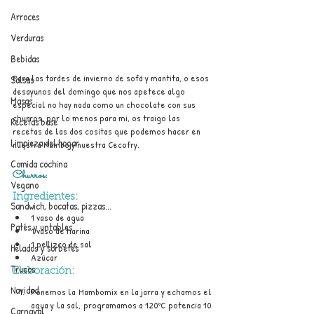
Arroces
Verduras
Bebidas
Para las tardes de invierno de sofá y mantita, o esos 
Salsas
desayunos del domingo que nos apetece algo 
Masas
especial no hay nada como un chocolate con sus 
churros, por lo menos para mi, os traigo las 
Recetas base
recetas de las dos cositas que podemos hacer en 
Limpieza del hogar
nuestra Mambo y nuestra Cecofry.
Comida cochina
Churros:
Vegano
Ingredientes:
Sandwich, bocatas, pizzas...
1 vaso de agua
Patés y untables
1 vaso de harina
1 pellizco de sal
Helados y sorbetes
Azúcar
Trucos
Elaboración:
Navidad
Ponemos la Mambomix en la jarra y echamos el 
agua y la sal, programamos a 120ºC potencia 10 
Carnaval