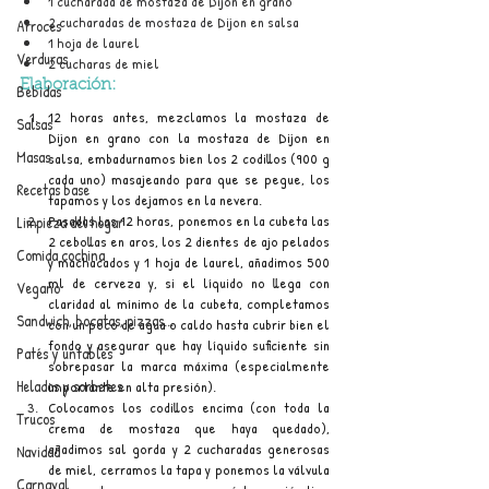
1 cucharada de mostaza de Dijon en grano
2 cucharadas de mostaza de Dijon en salsa
Arroces
1 hoja de laurel
Verduras
2 cucharas de miel
Elaboración:
Bebidas
12 horas antes, mezclamos la mostaza de 
Salsas
Dijon en grano con la mostaza de Dijon en 
Masas
salsa, embadurnamos bien los 2 codillos (900 g 
cada uno) masajeando para que se pegue, los 
Recetas base
tapamos y los dejamos en la nevera.
Pasadas las 12 horas, ponemos en la cubeta las 
Limpieza del hogar
2 cebollas en aros, los 2 dientes de ajo pelados 
Comida cochina
y machacados y 1 hoja de laurel, añadimos 500 
ml de cerveza y, si el líquido no llega con 
Vegano
claridad al mínimo de la cubeta, completamos 
Sandwich, bocatas, pizzas...
con un poco de agua o caldo hasta cubrir bien el 
fondo y asegurar que hay líquido suficiente sin 
Patés y untables
sobrepasar la marca máxima (especialmente 
Helados y sorbetes
importante en alta presión).
Colocamos los codillos encima (con toda la 
Trucos
crema de mostaza que haya quedado), 
añadimos sal gorda y 2 cucharadas generosas 
Navidad
de miel, cerramos la tapa y ponemos la válvula 
Carnaval