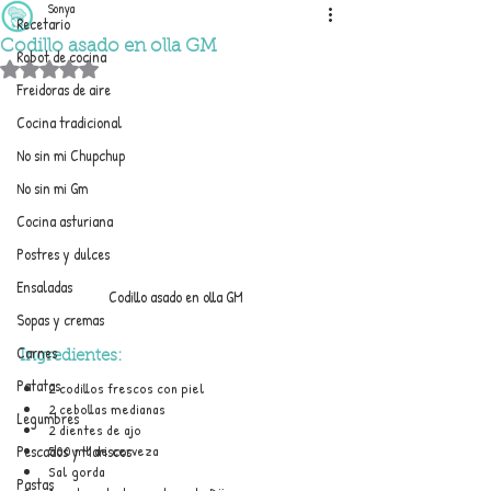
Sonya
Recetario
Codillo asado en olla GM
Robot de cocina
Obtuvo NaN de 5 estrellas.
Freidoras de aire
Cocina tradicional
No sin mi Chupchup
No sin mi Gm
Cocina asturiana
Postres y dulces
Ensaladas
Codillo asado en olla GM
Sopas y cremas
Carnes
Ingredientes:
Patatas
2 codillos frescos con piel
2 cebollas medianas 
Legumbres
2 dientes de ajo
500 ml de cerveza
Pescados y Mariscos
Sal gorda
Pastas