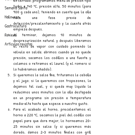
en cerrado; programamos menú de presión tipo 
turbo a 140 ºC, presión alta, 50 minutos (para 
Semana Santa
900 g cada uno), teniendo en cuenta que la olla 
Halloween
hace una fase previa de 
detección/precalentamiento y la cuenta atrás 
Gastrocultura
empieza después. 
Al terminar, dejamos 10 minutos de 
Reviews
despresurización natural y después liberamos 
Artículos revistas
el resto de vapor con cuidado poniendo la 
válvula en salida; abrimos cuando ya no quede 
presión, sacamos los codillos a una fuente y 
colamos o retiramos el laurel (y el romero si 
lo hubiéramos añadido).
Si queremos la salsa fina, trituramos la cebolla 
y el jugo; si la queremos con tropezones, la 
dejamos tal cual, y si queda muy líquida la 
reducimos unos minutos con la olla destapada 
en un programa sin presión a temperatura 
media-alta hasta que espese a nuestro gusto.
Para el acabado al horno, precalentamos el 
horno a 220 ºC, secamos la piel del codillo con 
papel para que dore mejor, lo horneamos 20–
25 minutos sin salsa (y si queremos más 
dorado, damos 2–3 minutos finales con grill 