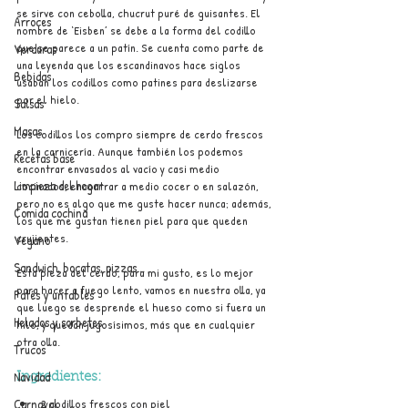
se sirve con cebolla, chucrut puré de guisantes. El 
Arroces
nombre de ‘Eisben’ se debe a la forma del codillo 
que se parece a un patín. Se cuenta como parte de 
Verduras
una leyenda que los escandinavos hace siglos 
Bebidas
usaban los codillos como patines para deslizarse 
por el hielo.
Salsas
Masas
Los codillos los compro siempre de cerdo frescos 
en la carnicería. Aunque también los podemos 
Recetas base
encontrar envasados al vacío y casi medio 
Limpieza del hogar
cocinados, encontrar a medio cocer o en salazón, 
pero no es algo que me guste hacer nunca; además, 
Comida cochina
los que me gustan tienen piel para que queden 
crujientes.
Vegano
Sandwich, bocatas, pizzas...
Esta pieza del cerdo, para mi gusto, es lo mejor 
para hacer a fuego lento, vamos en nuestra olla, ya 
Patés y untables
que luego se desprende el hueso como si fuera un 
Helados y sorbetes
hilo, y quedan jugosísimos, más que en cualquier 
otra olla.
Trucos
Navidad
Ingredientes:
2 codillos frescos con piel
Carnaval