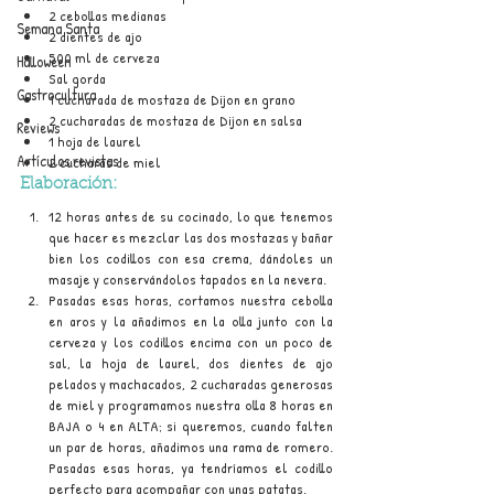
2 cebollas medianas 
Semana Santa
2 dientes de ajo
500 ml de cerveza
Halloween
Sal gorda
Gastrocultura
1 cucharada de mostaza de Dijon en grano
2 cucharadas de mostaza de Dijon en salsa
Reviews
1 hoja de laurel
Artículos revistas
2 cucharas de miel
Elaboración:
12 horas antes de su cocinado, lo que tenemos 
que hacer es mezclar las dos mostazas y bañar 
bien los codillos con esa crema, dándoles un 
masaje y conservándolos tapados en la nevera.
Pasadas esas horas, cortamos nuestra cebolla 
en aros y la añadimos en la olla junto con la 
cerveza y los codillos encima con un poco de 
sal, la hoja de laurel, dos dientes de ajo 
pelados y machacados, 2 cucharadas generosas 
de miel y programamos nuestra olla 8 horas en 
BAJA o 4 en ALTA; si queremos, cuando falten 
un par de horas, añadimos una rama de romero. 
Pasadas esas horas, ya tendríamos el codillo 
perfecto para acompañar con unas patatas.