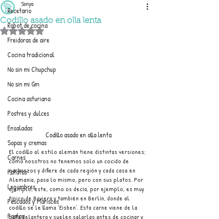
Sonya
Recetario
Codillo asado en olla lenta
Robot de cocina
Obtuvo NaN de 5 estrellas.
Freidoras de aire
Cocina tradicional
No sin mi Chupchup
No sin mi Gm
Cocina asturiana
Postres y dulces
Ensaladas
Codillo asado en olla lenta
Sopas y cremas
El codillo al estilo alemán tiene distintas versiones; 
Carnes
como nosotros no tenemos solo un cocido de 
garbanzos y difiere de cada región y cada casa en 
Patatas
Alemania, pasa lo mismo, pero con sus platos. Por 
Legumbres
ejemplo, este, como os decía, por ejemplo, es muy 
típico de Baviera y también en Berlín, donde al 
Pescados y Mariscos
codillo se le llama ‘Eisben’. Esta carne viene de la 
Pastas
pata delantera y suelen salarlas antes de cocinar y 