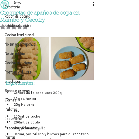
Sonya
Recetario
Croquetas de apaños de sopa en
Robot de cocina
Mambo y Cecofry
Freidoras de aire
Obtuvo NaN de 5 estrellas.
Cocina tradicional
No sin mi Chupchup
No sin mi Gm
Cocina asturiana
Postres y dulces
Ensaladas
Ingredientes:
Sopas y cremas
Carnes de la sopa unos 300g
75g de harina
Carnes
25g Maicena
Patatas
Sal
600ml de leche
Legumbres
200ml de caldo
Pescados y Mariscos
50g de mantequilla
Harina, pan rallado y huevos para el rebozado
Pastas