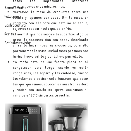
todos los ingredientes integrados 
programamos unos minutos mas.
Semana Santa
Vertemos la masa de croquetas sobre una 
Halloween
fuente y tapamos con papel film la masa, en 
contacto con ella para que esta no se seque, 
Gastrocultura
dejamos reposar hasta que se enfríe.
Reviews
Es normal que nos salga a la superficie algo de 
grasa, la secamos bien con papel absorbente 
Artículos revistas
antes de hacer nuestras croquetas, para ello 
porcionamos la masa, embolamos pasamos por 
harina, huevo batido y por último pan rallado. 
Yo meto esto en una fuente plana en el 
congelador para luego cuando ya estén 
congeladas, las separo y las embolso, cuando 
las vallamos a cocinar solo tenemos que sacar 
las que queramos, colocar en nuestra freidora 
y rociar con aceite en spray, cocinamos 14 
minutos a 180ºC sin darles la vuelta.