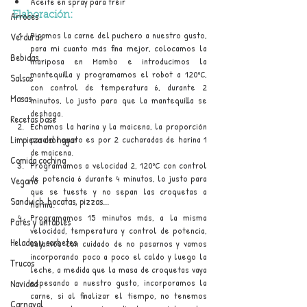
Aceite en spray para fréir
Arroces
Elaboración:
Picamos la carne del puchero a nuestro gusto, 
Verduras
para mi cuanto más fina mejor, colocamos la 
Bebidas
mariposa en Mambo e introducimos la 
mantequilla y programamos el robot a 120ºC, 
Salsas
con control de temperatura 6, durante 2 
Masas
minutos, lo justo para que la mantequilla se 
deshaga.
Recetas base
Echamos la harina y la maicena, la proporción 
Limpieza del hogar
para mi gusto es por 2 cucharadas de harina 1 
de maicena.
Comida cochina
Programamos a velocidad 2, 120ºC con control 
de potencia 6 durante 4 minutos, lo justo para 
Vegano
que se tueste y no sepan las croquetas a 
Sandwich, bocatas, pizzas...
harina.
Programamos 15 minutos más, a la misma 
Patés y untables
velocidad, temperatura y control de potencia, 
Helados y sorbetes
salamos con cuidado de no pasarnos y vamos 
incorporando poco a poco el caldo y luego la 
Trucos
leche, a medida que la masa de croquetas vaya 
espesando a nuestro gusto, incorporamos la 
Navidad
carne, si al finalizar el tiempo, no tenemos 
Carnaval