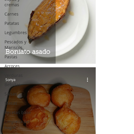
cremas
Carnes
Patatas
Legumbres
Pescados y
Mariscos
Boniato asado
Pastas
Arroces
Verduras
Sonya
Bebidas
Salsas
Masas
Recetas base
Limpieza del
hogar