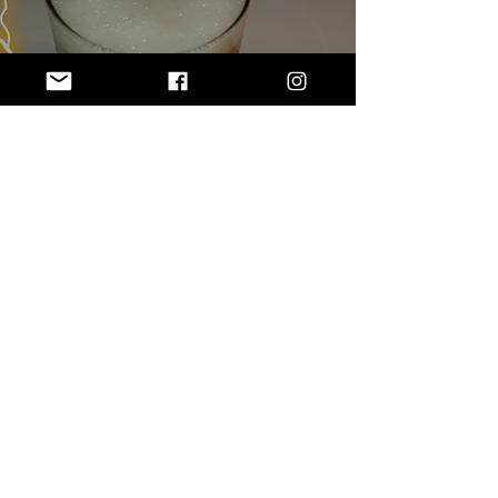
Cerveza de mantequilla de
Harry Potter (no apto para
muggles)
1
/
2
SUBSCRIBE VIA EMAIL