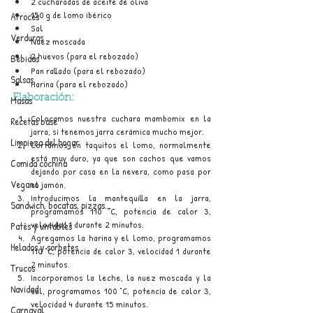
2 cucharadas de aceite de oliva
150 g de lomo ibérico
Arroces
Sal 
Verduras
Nuez moscada
2 huevos (para el rebozado)
Bebidas
Pan rallado (para el rebozado)
Salsas
Harina (para el rebozado)
Elaboración:
Masas
Colocamos nuestra cuchara mambomix en la 
Recetas base
jarra, si tenemos jarra cerámica mucho mejor.
Limpieza del hogar
Cortamos en taquitos el lomo, normalmente 
está muy duro, ya que son cachos que vamos 
Comida cochina
dejando por casa en la nevera, como pasa por 
Vegano
el jamón.
Introducimos la mantequilla en la jarra, 
Sandwich, bocatas, pizzas...
programamos 110 °C, potencia de calor 3, 
velocidad 1 durante 2 minutos.
Patés y untables
Agregamos la harina y el lomo, programamos 
Helados y sorbetes
110 °C, potencia de calor 3, velocidad 1 durante 
2 minutos.
Trucos
Incorporamos la leche, la nuez moscada y la 
Navidad
sal, programamos 100 °C, potencia de calor 3, 
velocidad 4 durante 15 minutos.
Carnaval