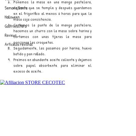
Ponemos la masa en una manga pastelera, 
dejamos que se temple y después guardamos 
Semana Santa
en el frigorífico al menos 6 horas para que la 
Halloween
masa coja consistencia.
Cortamos la punta de la manga pastelera, 
Gastrocultura
hacemos un churro con la masa sobre harina y 
Reviews
cortamos con unas tijeras la masa para 
porcionar las croquetas.
Artículos revistas
Seguidamente, las pasamos por harina, huevo 
batido y pan rallado.
Freímos en abundante aceite caliente y dejamos 
sobre papel absorbente para eliminar el 
exceso de aceite.