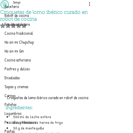
Sonya
Recetario
Croquetas de lomo ibérico curado en
Robot de cocina
robot de cocina
Freidoras de aire
Obtuvo NaN de 5 estrellas.
Cocina tradicional
No sin mi Chupchup
No sin mi Gm
Cocina asturiana
Postres y dulces
Ensaladas
Sopas y cremas
Carnes
Croquetas de lomo ibérico curado en robot de cocina
Patatas
Ingredientes:
Legumbres
500 ml de leche entera
Pescados y Mariscos
3 cucharadas de harina de trigo
30 g de mantequilla
Pastas