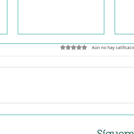
Obtuvo 0 de 5 estrellas.
Aún no hay calificac
Patatas con arroz en robot
Chip
de cocina
arro
coci