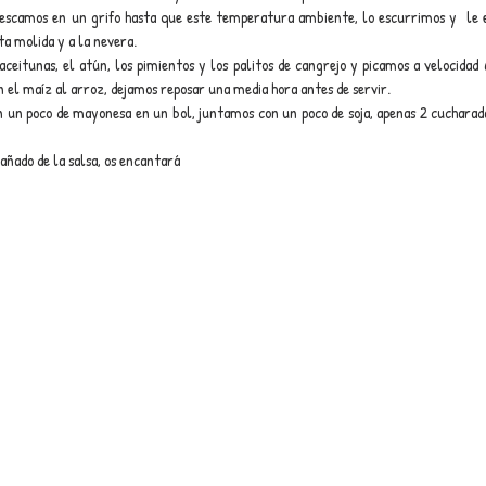
escamos en un grifo hasta que este temperatura ambiente, lo escurrimos y  le e
ta molida y a la nevera.
aceitunas, el atún, los pimientos y los palitos de cangrejo y picamos a velocidad 
el maíz al arroz, dejamos reposar una media hora antes de servir.
on un poco de mayonesa en un bol, juntamos con un poco de soja, apenas 2 cucharad
ñado de la salsa, os encantará