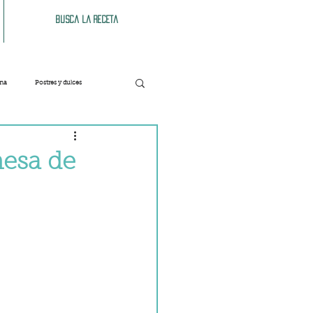
Busca la receta
ana
Postres y dulces
Verduras
Bebidas
nesa de
Patés y untables