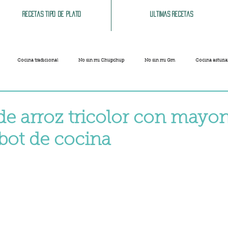
Recetas tipo de plato
Ultimas recetas
Cocina tradicional
No sin mi Chupchup
No sin mi Gm
Cocina asturi
Patatas
Legumbres
Pescados y Mariscos
Pastas
Arroces
de arroz tricolor con mayo
obot de cocina
Limpieza del hogar
Comida cochina
Vegano
Sandwich, bocatas, pizzas...
strellas.
Carnaval
Semana Santa