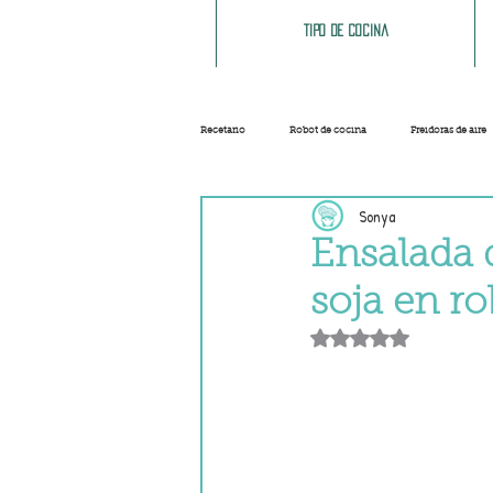
Tipo de cocina
Recetario
Robot de cocina
Freidoras de aire
Sonya
Ensaladas
Sopas y cremas
Carnes
Ensalada 
soja en r
Salsas
Masas
Recetas base
Obtuvo NaN de 5 e
Helados y sorbetes
Trucos
Navidad