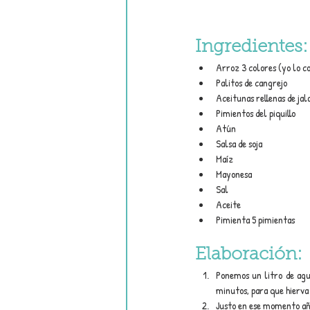
Ingredientes:
Arroz 3 colores (yo lo c
Palitos de cangrejo
Aceitunas rellenas de jal
Pimientos del piquillo
Atún
Salsa de soja
Maíz
Mayonesa
Sal
Aceite
Pimienta 5 pimientas
Elaboración:
Ponemos un litro de agua
minutos, para que hierva
Justo en ese momento aña