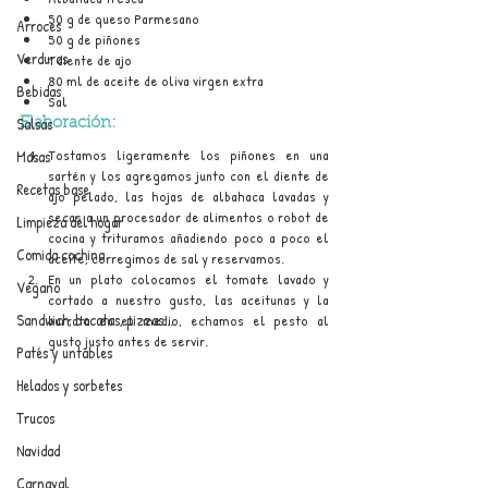
50 g de queso Parmesano
Arroces
50 g de piñones
Verduras
1 diente de ajo
80 ml de aceite de oliva virgen extra
Bebidas
Sal
Salsas
Elaboración:
Tostamos ligeramente los piñones en una 
Masas
sartén y los agregamos junto con el diente de 
Recetas base
ajo pelado, las hojas de albahaca lavadas y 
secas a un procesador de alimentos o robot de 
Limpieza del hogar
cocina y trituramos añadiendo poco a poco el 
Comida cochina
aceite, corregimos de sal y reservamos.
En un plato colocamos el tomate lavado y 
Vegano
cortado a nuestro gusto, las aceitunas y la 
Sandwich, bocatas, pizzas...
burrata en el medio, echamos el pesto al 
gusto justo antes de servir.
Patés y untables
Helados y sorbetes
Trucos
Navidad
Carnaval