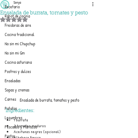
Sonya
Recetario
Ensalada de burrata, tomates y pesto
Robot de cocina
Obtuvo NaN de 5 estrellas.
Freidoras de aire
Cocina tradicional
No sin mi Chupchup
No sin mi Gm
Cocina asturiana
Postres y dulces
Ensaladas
Sopas y cremas
Carnes
Ensalada de burrata, tomates y pesto
Patatas
Ingredientes:
Legumbres
1 burrata
2 tomates maduros
Pescados y Mariscos
Aceitunas negras (opcional)
Pastas
Albahaca fresca