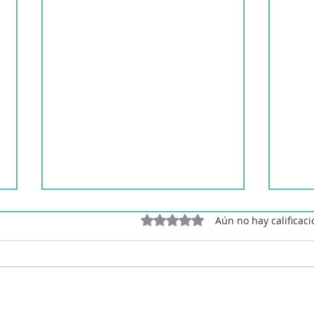
Obtuvo 0 de 5 estrellas.
Aún no hay calificac