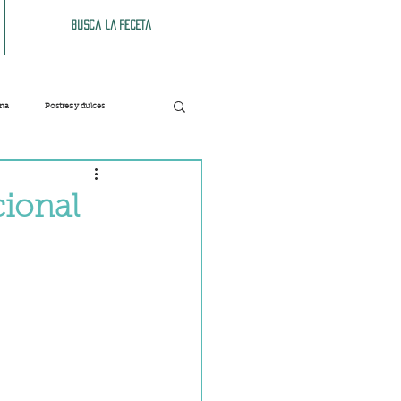
Busca la receta
ana
Postres y dulces
Verduras
Bebidas
cional
Patés y untables