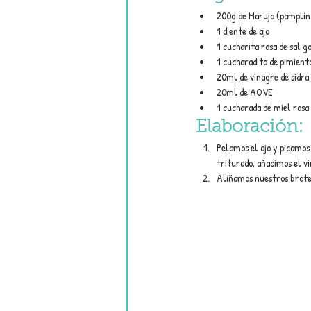
200g de Maruja (pamplin
1 diente de ajo
1 cucharita rasa de sal g
1 cucharadita de pimient
20ml de vinagre de sidra
20ml de AOVE
1 cucharada de miel rasa
Elaboración:
Pelamos el ajo y picamos
triturado, añadimos el v
Aliñamos nuestros brotes