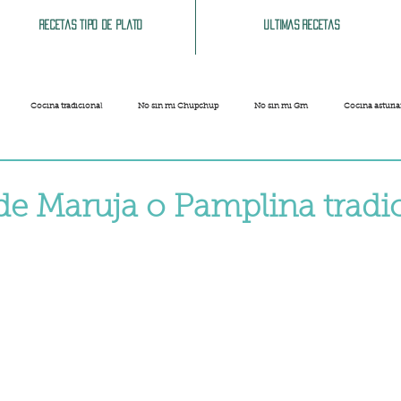
Recetas tipo de plato
Ultimas recetas
Cocina tradicional
No sin mi Chupchup
No sin mi Gm
Cocina asturi
Patatas
Legumbres
Pescados y Mariscos
Pastas
Arroces
de Maruja o Pamplina tradi
strellas.
Limpieza del hogar
Comida cochina
Vegano
Sandwich, bocatas, pizzas...
Carnaval
Semana Santa