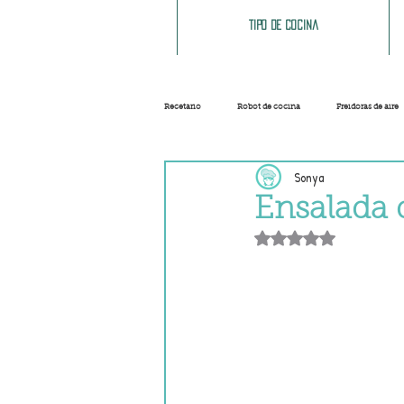
Tipo de cocina
Recetario
Robot de cocina
Freidoras de aire
Sonya
Ensaladas
Sopas y cremas
Carnes
Ensalada 
Obtuvo NaN de 5 e
Salsas
Masas
Recetas base
Helados y sorbetes
Trucos
Navidad