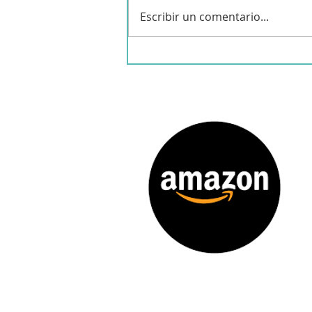
Tomate Jarra Marra
Escribir un comentario...
(ensalada marroquí)
Tradicional