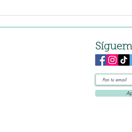
Ensalada "Cabresse"
Ensa
Tradicional
"jap
Síguem
Ap