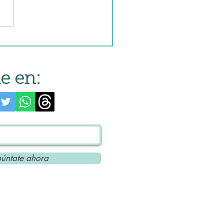
lada
ofresa" Tradicional
e en:
úntate ahora