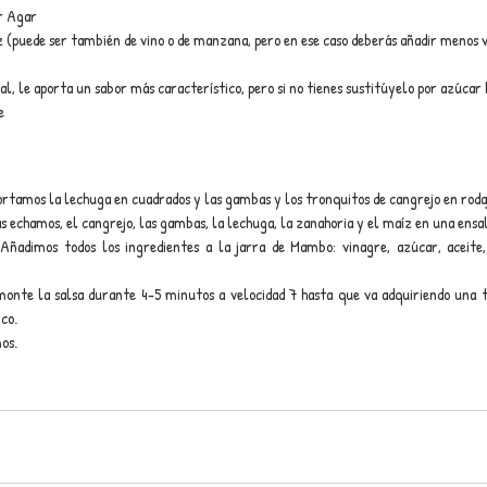
r Agar
z (puede ser también de vino o de manzana, pero en ese caso deberás añadir menos
al, le aporta un sabor más característico, pero si no tienes sustitúyelo por azúcar
e
ortamos la lechuga en cuadrados y las gambas y los tronquitos de cangrejo en rodaji
s echamos, el cangrejo, las gambas, la lechuga, la zanahoria y el maíz en una ensa
 Añadimos todos los ingredientes a la jarra de Mambo: vinagre, azúcar, aceite,
monte la salsa durante 4-5 minutos a velocidad 7 hasta que va adquiriendo una 
co.
os.