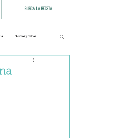
Busca la receta
ana
Postres y dulces
Verduras
Bebidas
ina
Patés y untables