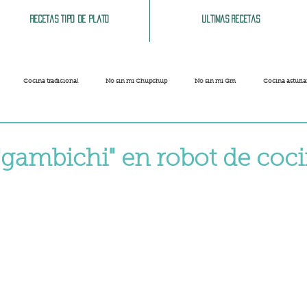
Recetas tipo de plato
Ultimas recetas
Cocina tradicional
No sin mi Chupchup
No sin mi Gm
Cocina asturi
Patatas
Legumbres
Pescados y Mariscos
Pastas
Arroces
"gambichi" en robot de coc
strellas.
Limpieza del hogar
Comida cochina
Vegano
Sandwich, bocatas, pizzas...
Carnaval
Semana Santa