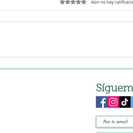
Obtuvo 0 de 5 estrellas.
Aún no hay calificac
Pan chino en robot de
Ensa
cocina
coci
Síguem