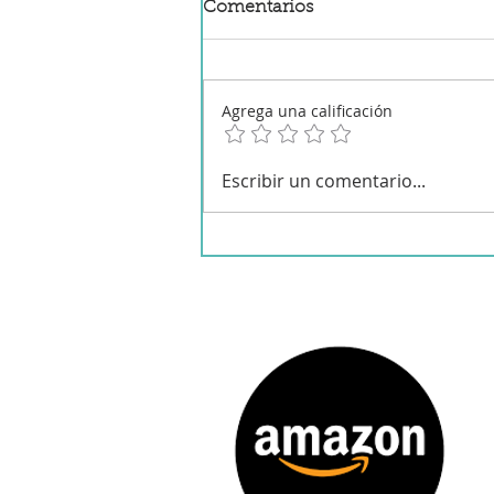
Comentarios
Agrega una calificación
Cerdo agridulce chino
Escribir un comentario...
tradicional