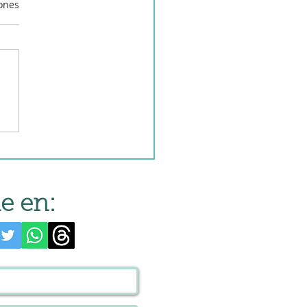
iones
lada China en robot de
na
e en: