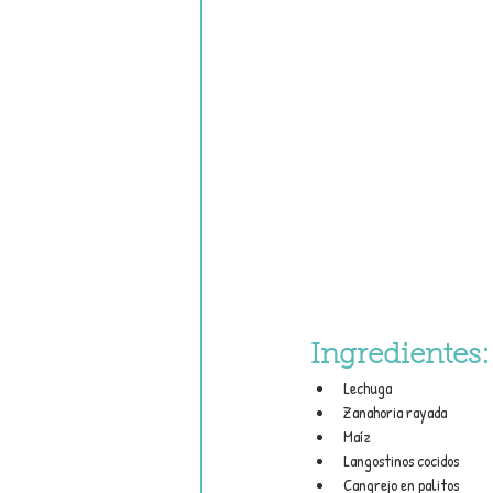
Ingredientes:
Lechuga
Zanahoria rayada
Maíz 
Langostinos cocidos
Cangrejo en palitos