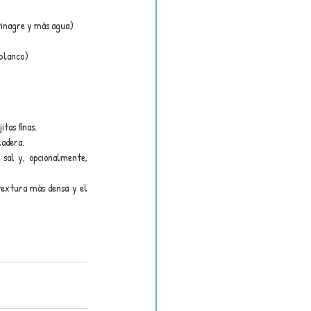
 vinagre y más agua)
 blanco)
tas finas.
ladera.
 sal y, opcionalmente, 
textura más densa y el 