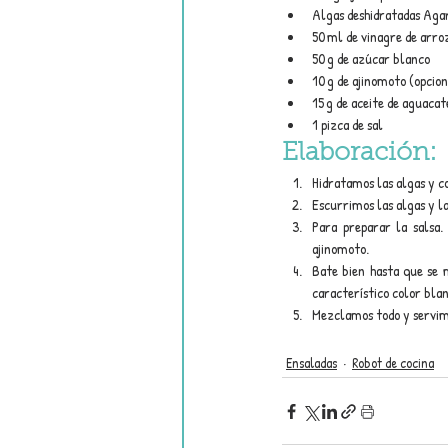
Algas deshidratadas Aga
50 ml de vinagre de arro
50 g de azúcar blanco
10 g de ajinomoto (opcion
15 g de aceite de aguacat
1 pizca de sal
Elaboración:
Hidratamos las algas y c
Escurrimos las algas y la
Para preparar la salsa.
ajinomoto.
Bate bien hasta que se 
característico color blan
Mezclamos todo y servim
Ensaladas
Robot de cocina