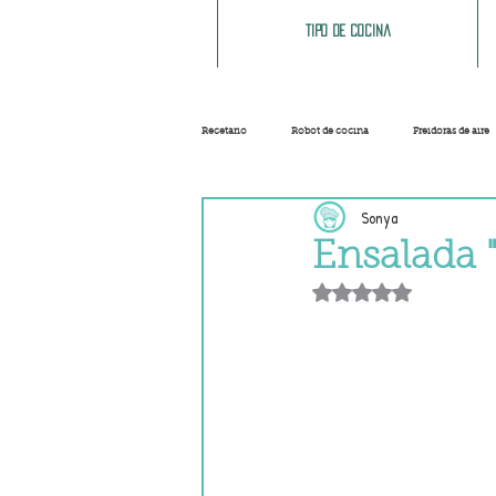
Tipo de cocina
Recetario
Robot de cocina
Freidoras de aire
Sonya
Ensaladas
Sopas y cremas
Carnes
Ensalada 
Obtuvo NaN de 5 e
Salsas
Masas
Recetas base
Helados y sorbetes
Trucos
Navidad