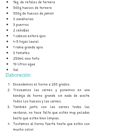
1kg. de retales de ternera
500g huesos de ternera 
500g de huesos de jamón
3 zanahorias
3 puerros 
2 cebollas
1 cabeza entera ajos
4-5 hojas laurel 
1 rama grande apio
3 tomates
250ml vino tinto 
10 litros agua
Sal
Elaboración:
Encendemos el horno a 200 grados.
Troceamos las carnes y ponemos en una 
bandeja de horno grande sin nada de aceite 
todos los huesos y las carnes.
También junto con las carnes todas las 
verduras, no hace falta que estén muy peladas 
basta que estén bien limpias.
Tostamos al horno fuerte hasta que estén con 
mucho color.