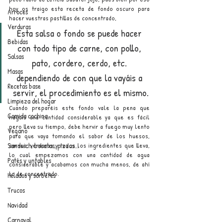
hoy os traigo esta receta de fondo oscuro para 
Arroces
hacer vuestras pastillas de concentrado, 
Verduras
Esta salsa o fondo se puede hacer 
Bebidas
con todo tipo de carne, con pollo, 
Salsas
pato, cordero, cerdo, etc. 
Masas
dependiendo de con que la vayáis a 
Recetas base
servir, el procedimiento es el mismo.
Limpieza del hogar
Cuando preparéis este fondo vale la pena que 
Comida cochina
hagáis una cantidad considerable ya que es fácil 
pero lleva su tiempo, debe hervir a fuego muy lento 
Vegano
para que vaya tomando el sabor de los huesos, 
Sandwich, bocatas, pizzas...
carnes, verduras y todos los ingredientes que lleva, 
lo cual empezamos con una cantidad de agua 
Patés y untables
considerable y acabamos con mucha menos, de ahí 
lo de concentrado.
Helados y sorbetes
Trucos
Navidad
Carnaval