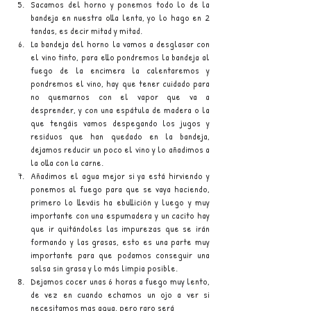
Sacamos del horno y ponemos todo lo de la 
bandeja en nuestra olla lenta, yo lo hago en 2 
tandas, es decir mitad y mitad.
La bandeja del horno la vamos a desglasar con 
el vino tinto, para ello pondremos la bandeja al 
fuego de la encimera la calentaremos y 
pondremos el vino, hay que tener cuidado para 
no quemarnos con el vapor que va a 
desprender, y con una espátula de madera o la 
que tengáis vamos despegando los jugos y 
residuos que han quedado en la bandeja, 
dejamos reducir un poco el vino y lo añadimos a 
la olla con la carne.
Añadimos el agua mejor si ya está hirviendo y 
ponemos al fuego para que se vaya haciendo, 
primero lo lleváis ha ebullición y luego y muy 
importante con una espumadera y un cacito hay 
que ir quitándoles las impurezas que se irán 
formando y las grasas, esto es una parte muy 
importante para que podamos conseguir una 
salsa sin grasa y lo más limpia posible.
Dejamos cocer unas 6 horas a fuego muy lento, 
de vez en cuando echamos un ojo a ver si 
necesitamos mas agua, pero raro será