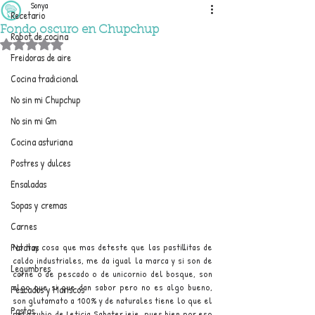
Sonya
Recetario
Fondo oscuro en Chupchup
Robot de cocina
Obtuvo NaN de 5 estrellas.
Freidoras de aire
Cocina tradicional
No sin mi Chupchup
No sin mi Gm
Cocina asturiana
Postres y dulces
Ensaladas
Sopas y cremas
Carnes
Patatas
No hay cosa que mas deteste que las pastillitas de 
caldo industriales, me da igual la marca y si son de 
Legumbres
carne o de pescado o de unicornio del bosque, son 
algo que si que dan sabor pero no es algo bueno, 
Pescados y Mariscos
son glutamato a 100% y de naturales tiene lo que el 
Pastas
pelo rubio de Leticia Sabater jeje, pues bien por eso 