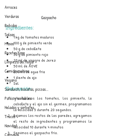
Arroces
Verduras
Gazpacho
Bebidas
Ingredientes:
Salsas
1 kg de tomates maduros
100 g de pimiento verde
Masas
50 g de cebolleta
Recetas base
50 g de pimiento rojo
20 ml de vinagre de Jerez
Limpieza del hogar
50 ml de AOVE
Comida cochina
250 ml de agua fría
1 diente de ajo
Vegano
Sal
Sandwich, bocatas, pizzas...
Elaboración:
Patés y untables
Introducimos los tomates, los pimiento, la 
cebolleta y el ajo sin el germen, programamos 
Helados y sorbetes
la velocidad 5 durante 20 segundos.
Bajamos los restos de las paredes, agregamos 
Trucos
el resto de ingredientes y programamos la 
Navidad
velocidad 10 durante 4 minutos
Servimos el gazpacho frío.
Carnaval