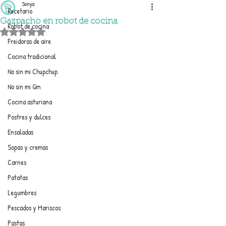
Sonya
Recetario
Gazpacho en robot de cocina
Robot de cocina
Obtuvo NaN de 5 estrellas.
Freidoras de aire
Cocina tradicional
No sin mi Chupchup
No sin mi Gm
Cocina asturiana
Postres y dulces
Ensaladas
Sopas y cremas
Carnes
Patatas
Legumbres
Pescados y Mariscos
Pastas