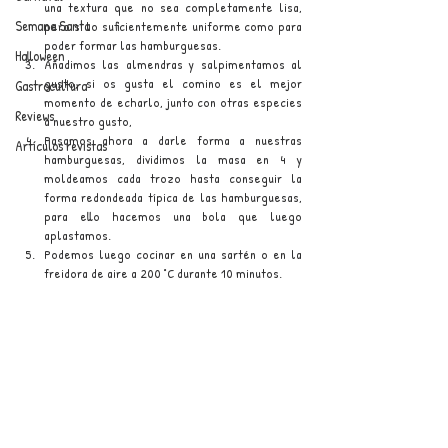
una textura que no sea completamente lisa, 
Semana Santa
pero sí lo suficientemente uniforme como para 
poder formar las hamburguesas.
Halloween
Añadimos las almendras y salpimentamos al 
gusto, si os gusta el comino es el mejor 
Gastrocultura
momento de echarlo, junto con otras especies 
Reviews
a nuestro gusto,
Pasamos ahora a darle forma a nuestras 
Artículos revistas
hamburguesas, dividimos la masa en 4 y 
moldeamos cada trozo hasta conseguir la 
forma redondeada típica de las hamburguesas, 
para ello hacemos una bola que luego 
aplastamos.
Podemos luego cocinar en una sartén o en la 
freidora de aire a 200 °C durante 10 minutos.