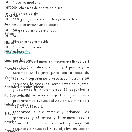
1 puerro mediano
Arroces
4 cucharadas de aceite de oliva
2 dientes de ajo
Verduras
400 g de garbanzos cocidos y escurridos
Bebidas
100 g de arroz blanco cocido
50 g de almendras molidas
Salsas
Sal
Pimienta negra molida
Masas
1 pizca de comino 
Recetas base
Elaboración:
Limpieza del hogar
Pelamos y cortamos en trozos medianos la 1 
cebolla, 1 zanahoria, el ajo y 1 puerro y lo 
Comida cochina
echamos en la jarra junto con un poco de 
Vegano
aceite, Programamos a velocidad 9 durante 30 
segundos, bajamos los ingredientes de la jarra, 
Sandwich, bocatas, pizzas...
y volvemos a triturar otros 30 segundos a 
velocidad 9, volvemos a bajar los ingredientes y 
Patés y untables
programamos a velocidad 2 durante 5 minutos a 
Helados y sorbetes
120 °C y potencia 6.
Esperamos a que temple y echamos los 
Trucos
garbanzos y el arroz y trituramos todo a 
Navidad
velocidad 7 durante un minuto y luego 30 
segundos a velocidad 9. El objetivo es lograr 
Carnaval