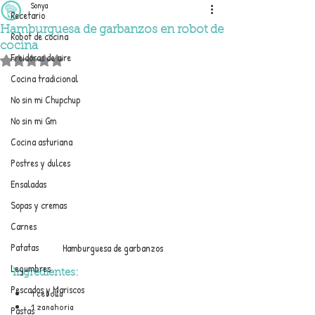
Sonya
Recetario
Hamburguesa de garbanzos en robot de
Robot de cocina
cocina
Freidoras de aire
Obtuvo NaN de 5 estrellas.
Cocina tradicional
No sin mi Chupchup
No sin mi Gm
Cocina asturiana
Postres y dulces
Ensaladas
Sopas y cremas
Carnes
Patatas
Hamburguesa de garbanzos
Legumbres
Ingredientes:
Pescados y Mariscos
1 cebolla
1 zanahoria
Pastas