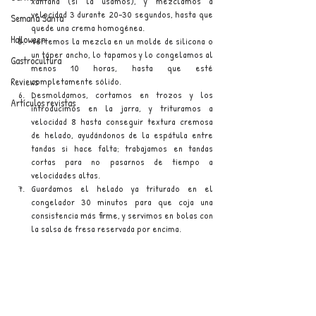
xantana (si la usamos), y mezclamos a 
velocidad 3 durante 20–30 segundos, hasta que 
Semana Santa
quede una crema homogénea.
Halloween
Vertemos la mezcla en un molde de silicona o 
un táper ancho, lo tapamos y lo congelamos al 
Gastrocultura
menos 10 horas, hasta que esté 
completamente sólido. 
Reviews
Desmoldamos, cortamos en trozos y los 
Artículos revistas
introducimos en la jarra, y trituramos a 
velocidad 8 hasta conseguir textura cremosa 
de helado, ayudándonos de la espátula entre 
tandas si hace falta; trabajamos en tandas 
cortas para no pasarnos de tiempo a 
velocidades altas. 
Guardamos el helado ya triturado en el 
congelador 30 minutos para que coja una 
consistencia más firme, y servimos en bolas con 
la salsa de fresa reservada por encima.