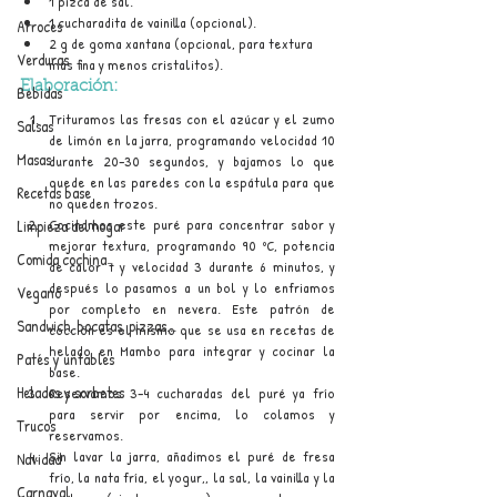
1 pizca de sal.
1 cucharadita de vainilla (opcional).
Arroces
2 g de goma xantana (opcional, para textura 
Verduras
más fina y menos cristalitos).
Elaboración:
Bebidas
Trituramos las fresas con el azúcar y el zumo 
Salsas
de limón en la jarra, programando velocidad 10 
Masas
durante 20–30 segundos, y bajamos lo que 
quede en las paredes con la espátula para que 
Recetas base
no queden trozos.
Cocinamos este puré para concentrar sabor y 
Limpieza del hogar
mejorar textura, programando 90 ºC, potencia 
Comida cochina
de calor 7 y velocidad 3 durante 6 minutos, y 
después lo pasamos a un bol y lo enfriamos 
Vegano
por completo en nevera. Este patrón de 
Sandwich, bocatas, pizzas...
cocción es el mismo que se usa en recetas de 
helado en Mambo para integrar y cocinar la 
Patés y untables
base. 
Helados y sorbetes
Reservamos 3–4 cucharadas del puré ya frío 
para servir por encima, lo colamos y 
Trucos
reservamos.
Sin lavar la jarra, añadimos el puré de fresa 
Navidad
frío, la nata fría, el yogur,, la sal, la vainilla y la 
Carnaval