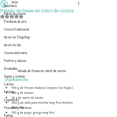
Sonya
Recetario
Helado de fresas en robot de cocina
Robot de cocina
Obtuvo NaN de 5 estrellas.
Freidoras de aire
Cocina tradicional
No sin mi Chupchup
No sin mi Gm
Cocina asturiana
Postres y dulces
Ensaladas
Helado de fresas en robot de cocina
Sopas y cremas
Ingredientes:
Carnes
450 g de fresas maduras limpias (sin hojas).
Patatas
100 g de azúcar.
10 g de zumo de limón.
Legumbres
250 g de nata para montar muy fría (mínimo 
35% MG).
Pescados y Mariscos
150 g de yogur griego muy frío
Pastas