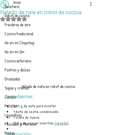
Sonya
Recetario
Helado de nata en robot de cocina
Robot de cocina
Obtuvo NaN de 5 estrellas.
Freidoras de aire
Cocina tradicional
No sin mi Chupchup
No sin mi Gm
Cocina asturiana
Postres y dulces
Ensaladas
Helado de nata en robot de cocina
Sopas y cremas
Carnes
Ingredientes:
500 g de nata para montar
Patatas
1 bote de leche condensada
Legumbres
1 clara de huevo
100 g de azúcar invertido 
(receta)
Pescados y Mariscos
Pastas
Elaboración: