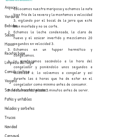
Arroces
Colocamos nuestra mariposa y echamos la nata 
bien fría de la nevera y la montamos a velocidad 
Verduras
3, vigilando por el bocal de la jarra que esté 
Bebidas
bien montada y no se corte.
Echamos la leche condensada, la clara de 
Salsas
huevo y el azúcar invertido y mezclamos 20 
segundos en velocidad 3.
Masas
Echamos en un tupper hermético y 
Recetas base
congelamos. 
Lo mantecamos sacándolo a la hora del 
Limpieza del hogar
congelador y poniéndolo unos segundos a 
Comida cochina
velocidad 6; lo volvemos a congelar y así 
durante las 6 horas que ha de estar en el 
Vegano
congelador como mínimo antes de consumir.
Sandwich, bocatas, pizzas...
Sacamos el helado 5 minutos antes de servir.
Patés y untables
Helados y sorbetes
Trucos
Navidad
Carnaval