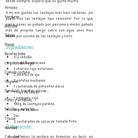
desde siempre, espero que os guste mucho.
Arroces
A mi me gustan las lentejas más bien caldosas, ¡no 
Verduras
puedo con las lentejas tipo cemento!. Por lo que 
suelo poner un puñado por persona y medio puñado 
Bebidas
más de propina. Luego cubro con agua unos tres 
Salsas
dedos por encima de las lentejas y listo.
Masas
Ingredientes:
Recetas base
1/2 cebolla
Limpieza del hogar
1 morcilla asturiana
1 chorizo rojo asturiano 
Comida cochina
2 dientes de ajo
2 patatas medianas
Vegano
1 cucharada de pimentón dulce
Sandwich, bocatas, pizzas...
1 hoja de laurel.
1 pimiento rojo
Patés y untables
180g de lentejas pardina.
Helados y sorbetes
Aceite de oliva
Sal
Trucos
2 cucharadas de salsa de tomate frito
Navidad
Elaboración:
Cortamos la verdura en brunoise, es decir, en 
Carnaval