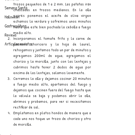
trozos pequeños de 1 a 2 mm. Las patatas irán 
Semana Santa
chascadas en trozos medianos. En la olla 
exprés ponemos el aceite de oliva virgen 
Halloween
echamos la verdura y sofreímos unos minutos 
Gastrocultura
hasta que este bien pochada la cebolla a fuego 
medio alto.
Reviews
Incorporamos el tomate frito y la carne de 
Artículos revistas
pimiento choricero y la hoja de laurel, 
rehogamos y juntamos todo un par de minutos y 
agregamos 200ml de agua, agregamos el 
chorizo y la morcilla, junto con las lentejas y 
cubrimos hasta tener 2 dedos de agua por 
encima de las lentejas, salamos levemente.
Cerramos la olla y dejamos cocinar 20 minutos 
a fuego medio alto, apartamos del fuego y 
dejamos que cocinen fuera del fuego hasta que 
la válvula se baje y podamos abrir la olla, 
abrimos y probamos, para ver si necesitamos 
rectificar de sal.
Emplatamos en platos hondos de manera que a 
cada uno nos toque un trozo de chorizo y otro 
de morcilla.