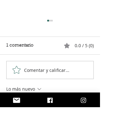
0.0 / 5 (0)
1 comentario
Comentar y calificar...
Lentejas con chorizo en
Lentejas con c
Chup
robot de cocin
Lo más nuevo
maribelfabregama
12 dic 2022