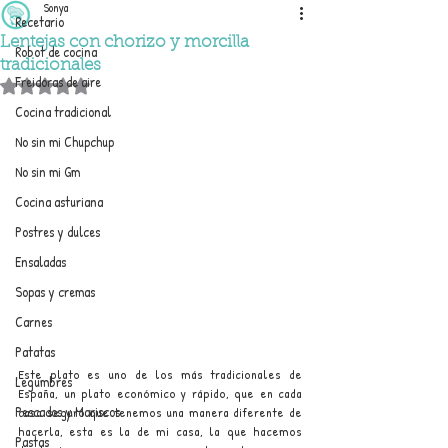
Sonya
Recetario
Lentejas con chorizo y morcilla
Robot de cocina
tradicionales
Freidoras de aire
Obtuvo NaN de 5 estrellas.
Cocina tradicional
No sin mi Chupchup
No sin mi Gm
Cocina asturiana
Postres y dulces
Ensaladas
Sopas y cremas
Carnes
Patatas
Este plato es uno de los más tradicionales de 
Legumbres
España, un plato económico y rápido, que en cada 
Pescados y Mariscos
casa seguro que tenemos una manera diferente de 
hacerla, esta es la de mi casa, la que hacemos 
Pastas