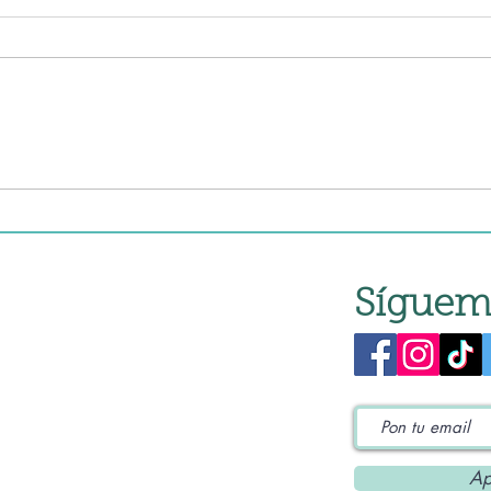
Macarrones con setas a la
Maca
crema tradicionales
en 
Síguem
Ap