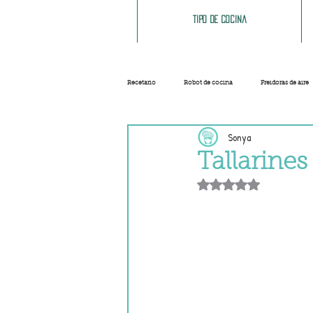
Tipo de cocina
Recetario
Robot de cocina
Freidoras de aire
Sonya
Ensaladas
Sopas y cremas
Carnes
Tallarines
Obtuvo NaN de 5 e
Salsas
Masas
Recetas base
Helados y sorbetes
Trucos
Navidad