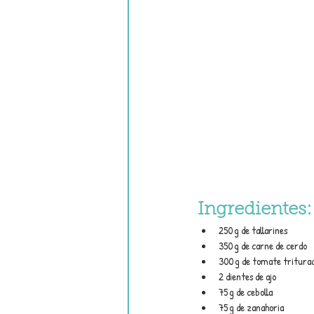
Ingredientes
:
250 g de tallarines
350 g de carne de cerdo
300 g de tomate tritura
2 dientes de ajo
75 g de cebolla
75 g de zanahoria