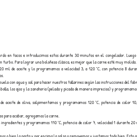
rdo en tacos e introducimos estos durante 30 minutos en el congelador. Luego 
turbo. Para lograr una boloñesa clásica, es mejor que la carne esté muy molida.
 20 ml de aceite y lo programamos a velocidad 3, a 120 °C, con potencia 8 dura
os.
ela con agua y sal para hacer nuestros tallarines según las instrucciones del fab
bolla, los ajos y la zanahoria (pelada y picada de manera imprecisa) y programamos
e aceite de oliva, salpimentamos y programamos 120 °C, potencia de calor 10, 
os para acabar, agregamos la carne.
 ingredientes y programamos 110 °C, potencia de calor 7, velocidad 1 durante 20 
mos o bien la pasta y por encima la salsa o removemos y juntamos todo bien. Esto a