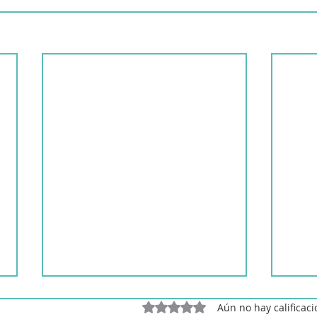
Obtuvo 0 de 5 estrellas.
Aún no hay calificac