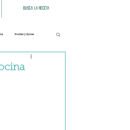
Busca la receta
ana
Postres y dulces
Verduras
Bebidas
cocina
Patés y untables