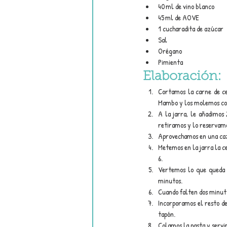
40 ml de vino blanco
45 ml de AOVE
1 cucharadita de azúcar
Sal
Orégano
Pimienta
Elaboración:
Cortamos la carne de ce
Mambo y los molemos con 
A la jarra, le añadimos
retiramos y lo reservam
Aprovechamos en una cazu
Metemos en la jarra la ce
6.
Vertemos lo que queda d
minutos.
Cuando falten dos minut
Incorporamos el resto de
tapón.
Colamos la pasta y servi