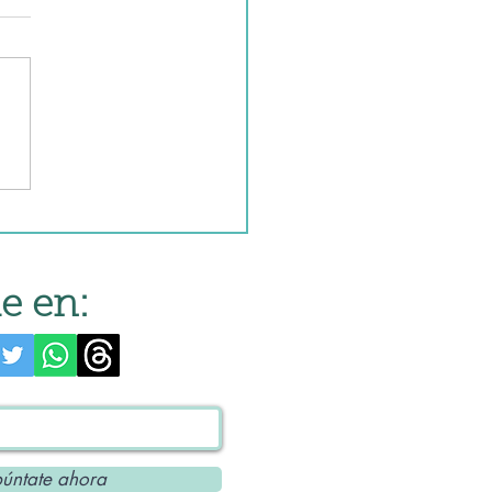
rrones con picadillo
Mambo
e en:
úntate ahora