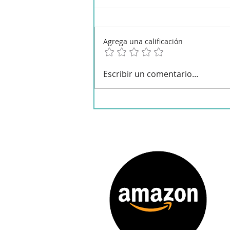
Agrega una calificación
Macarrones naranjas en
Escribir un comentario...
Mambo