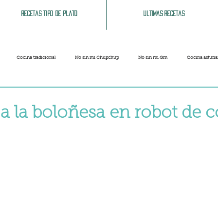
Recetas tipo de plato
Ultimas recetas
Cocina tradicional
No sin mi Chupchup
No sin mi Gm
Cocina asturi
Patatas
Legumbres
Pescados y Mariscos
Pastas
Arroces
 a la boloñesa en robot de 
strellas.
Limpieza del hogar
Comida cochina
Vegano
Sandwich, bocatas, pizzas...
Carnaval
Semana Santa