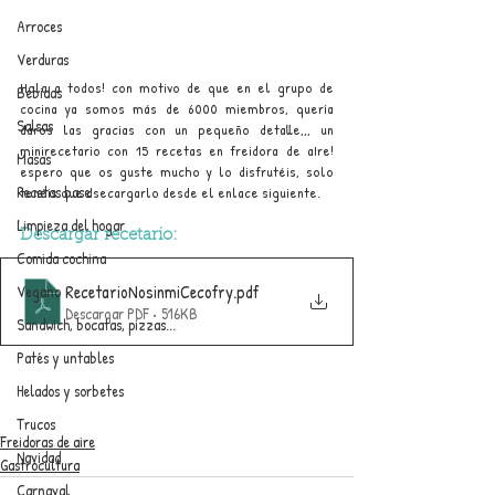
Arroces
Verduras
Hola a todos! con motivo de que en el grupo de 
Bebidas
cocina ya somos más de 6000 miembros, quería 
Salsas
daros las gracias con un pequeño detalle,,, un 
minirecetario con 15 recetas en freidora de aIre! 
Masas
espero que os guste mucho y lo disfrutéis, solo 
Recetas base
tenéis que dsecargarlo desde el enlace siguiente.
Limpieza del hogar
Descargar recetario:
Comida cochina
RecetarioNosinmiCecofry
.pdf
Vegano
Descargar PDF • 516KB
Sandwich, bocatas, pizzas...
Patés y untables
Helados y sorbetes
Trucos
Freidoras de aire
Navidad
Gastrocultura
Carnaval