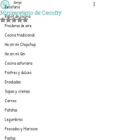
Sonya
Recetario
Minirecetario de Cecofry
Robot de cocina
Obtuvo NaN de 5 estrellas.
Freidoras de aire
Cocina tradicional
No sin mi Chupchup
No sin mi Gm
Cocina asturiana
Postres y dulces
Ensaladas
Sopas y cremas
Carnes
Patatas
Legumbres
Pescados y Mariscos
Pastas