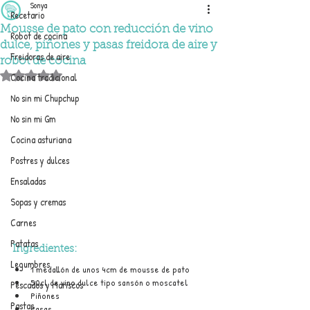
Sonya
Recetario
Mousse de pato con reducción de vino
Robot de cocina
dulce, piñones y pasas freidora de aire y
Freidoras de aire
robot de cocina
Obtuvo NaN de 5 estrellas.
Cocina tradicional
No sin mi Chupchup
No sin mi Gm
Cocina asturiana
Postres y dulces
Ensaladas
Sopas y cremas
Carnes
Patatas
Ingredientes:
Legumbres
1 medallón de unos 4cm de mousse de pato
50cl de vino dulce tipo sansón o moscatel
Pescados y Mariscos
Piñones 
Pastas
Pasas