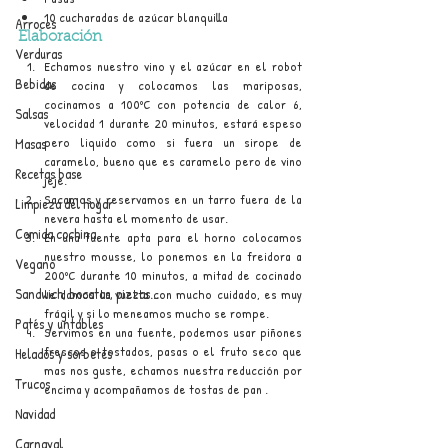
10 cucharadas de azúcar blanquilla
Arroces
Elaboración
Verduras
Echamos nuestro vino y el azúcar en el robot 
Bebidas
de cocina y colocamos las mariposas, 
cocinamos a 100ºC con potencia de calor 6, 
Salsas
velocidad 1 durante 20 minutos, estará espeso 
pero liquido como si fuera un sirope de 
Masas
caramelo, bueno que es caramelo pero de vino 
Recetas base
jeje.
Sacamos y reservamos en un tarro fuera de la 
Limpieza del hogar
nevera hasta el momento de usar.
Comida cochina
En una fuente apta para el horno colocamos 
nuestro mousse, lo ponemos en la freidora a 
Vegano
200ºC durante 10 minutos, a mitad de cocinado 
Sandwich, bocatas, pizzas...
le damos la vuelta con mucho cuidado, es muy 
frágil y si lo meneamos mucho se rompe.
Patés y untables
Servimos en una fuente, podemos usar piñones 
frescos o tostados, pasas o el fruto seco que 
Helados y sorbetes
mas nos guste, echamos nuestra reducción por 
Trucos
encima y acompañamos de tostas de pan .
Navidad
Carnaval