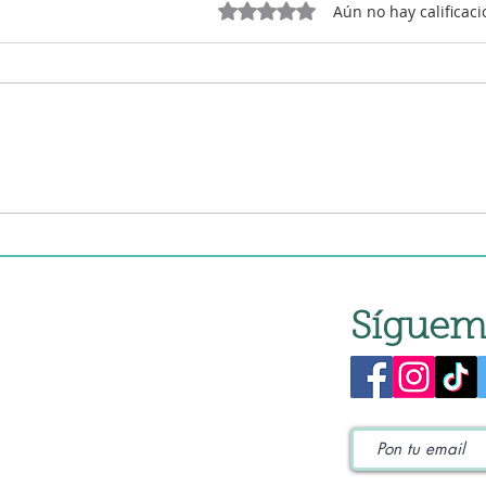
Obtuvo 0 de 5 estrellas.
Aún no hay calificac
Patatas con costilla en
Pata
robot de cocina
robo
Síguem