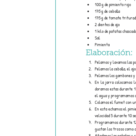
100 g de pimiento rojo
175 g de cebolla
175 g de tomate tritura
2 dientes de ajo
1 kilo de patatas chascad
Sal
Pimienta
Elaboración:
Pelamos y lavamos las pa
Pelamos la cebolla, el aj
Pelamos los gambones y 
En la jarra colocamos l
doramos estas durante 10
el agua y programamos a 
Colamos el fumet con un 
En esta echamos el pimie
velocidad 5 durante 10 s
Programamos durante 12 m
gustan los trozos como a 
Añadimos las patatas y c