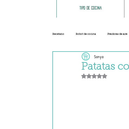
Tipo de cocina
Recetario
Robot de cocina
Freidoras de aire
Sonya
Ensaladas
Sopas y cremas
Carnes
Patatas c
Obtuvo NaN de 5 e
Salsas
Masas
Recetas base
Helados y sorbetes
Trucos
Navidad