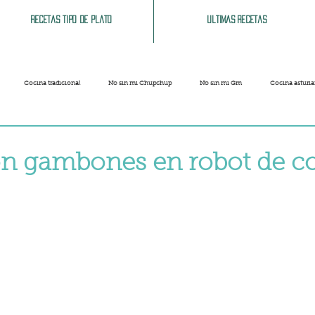
Recetas tipo de plato
Ultimas recetas
Cocina tradicional
No sin mi Chupchup
No sin mi Gm
Cocina asturi
Patatas
Legumbres
Pescados y Mariscos
Pastas
Arroces
on gambones en robot de c
strellas.
Limpieza del hogar
Comida cochina
Vegano
Sandwich, bocatas, pizzas...
Carnaval
Semana Santa