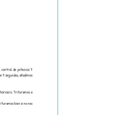
 control de potencia 7 
e 7 segundos, añadimos 
choricero. Trituramos a 
turamos bien si no nos 