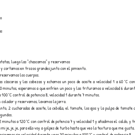
do
as
tatas, luego las “chascamos” y reservamos
o y cortamos en trozos grandes junto con el pimiento.
reservamos los cuerpos.
as cáscaras y las cabezas y echamos un poco de aceite a velocidad 1 a 60 °C con
 minutos, esperamos a que enfríen un poco y las trituramos a velocidad 6 durant
100 °C control de potencia 8, velocidad 1 durante 7 minutos.
colador y reservamos, lavamos la jarra.
nto, 2 cucharadas de aceite, la cebolla, el tomate, los ajos y la pulpa de tomate 
egundos.
inutos a 120 °C con control de potencia 7 y velocidad 1 y añadimos el caldo, y tri
mi je, je, je, para ello voy a golpes de turbo hasta que veo la textura que me gusta.
ocinamos sin velocidad durante unos 30 minutos a 100 °C y control de potencia 8.