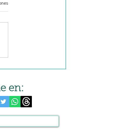
iones
tas a la riojana en
t de cocina
e en: