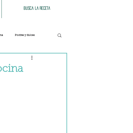
Busca la receta
ana
Postres y dulces
Verduras
Bebidas
ocina
Patés y untables