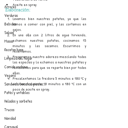
Aceite en spray
Arroces
Elaboración:
Verduras
Lavamos bien nuestras patatas, ya que las 
Bebidas
vamos a comer con piel, y las cortamos en 
gajos.
Salsas
En una olla con 2 litros de agua hirviendo, 
echamos nuestras patatas, cocinamos 15 
Masas
minutos y las sacamos. Escurrimos y 
Recetas base
reservamos.
Preparamos nuestro aderezo mezclando todas 
Limpieza del hogar
las especias y lo echamos a nuestras patatas y 
Comida cochina
removemos para que se reparta bien por todas 
ellas.
Vegano
Precalentamos la freidora 5 minutos a 180 ºC y 
Sandwich, bocatas, pizzas...
cocinamos durante 18 minutos a 180 ºC con un 
poco de aceite en spray.
Patés y untables
Helados y sorbetes
Trucos
Navidad
Carnaval