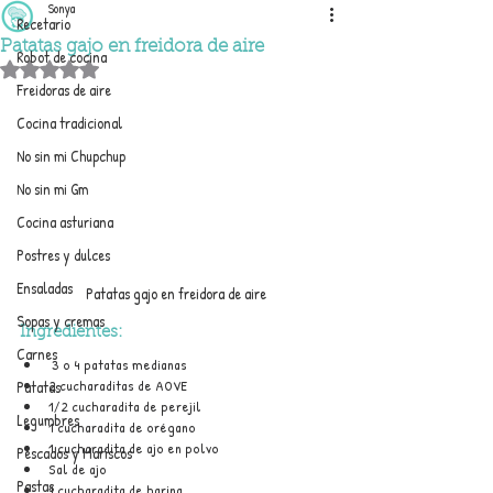
Sonya
Recetario
Patatas gajo en freidora de aire
Robot de cocina
Obtuvo NaN de 5 estrellas.
Freidoras de aire
Cocina tradicional
No sin mi Chupchup
No sin mi Gm
Cocina asturiana
Postres y dulces
Ensaladas
Patatas gajo en freidora de aire
Sopas y cremas
Ingredientes:
Carnes
 3 o 4 patatas medianas
2 cucharaditas de AOVE
Patatas
1/2 cucharadita de perejil
Legumbres
1 cucharadita de orégano
1 cucharadita de ajo en polvo
Pescados y Mariscos
Sal de ajo
Pastas
1 cucharadita de harina