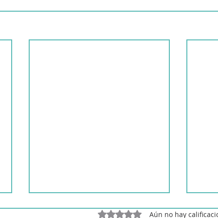
Obtuvo 0 de 5 estrellas.
Aún no hay calificac