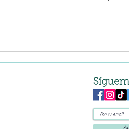
Torr
Torrija en sopa de
chocolate blanco en robot
de cocina
Síguem
Ap