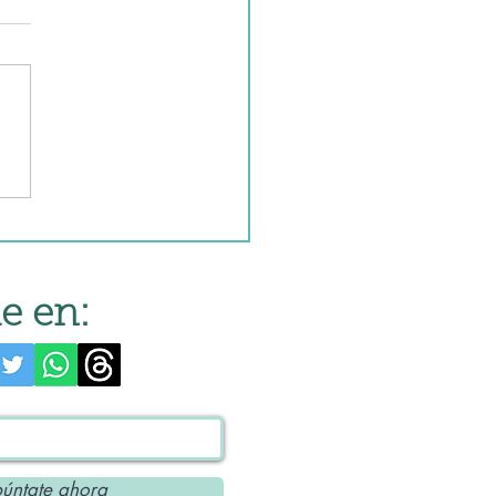
ijas en robot de cocina
e en:
úntate ahora