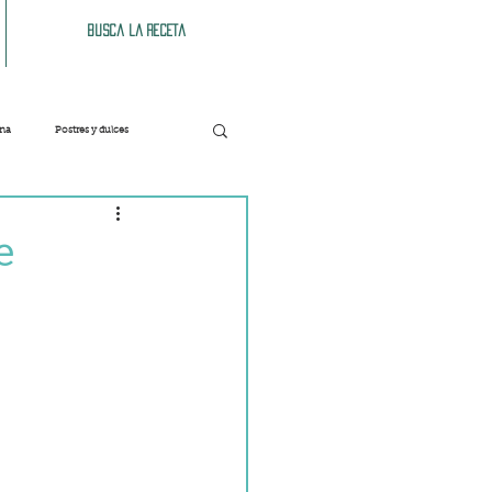
Busca la receta
ana
Postres y dulces
Verduras
Bebidas
e
Patés y untables