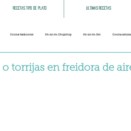
Recetas tipo de plato
Ultimas recetas
Cocina tradicional
No sin mi Chupchup
No sin mi Gm
Cocina asturi
Patatas
Legumbres
Pescados y Mariscos
Pastas
Arroces
 o torrijas en freidora de air
strellas.
Limpieza del hogar
Comida cochina
Vegano
Sandwich, bocatas, pizzas...
Carnaval
Semana Santa