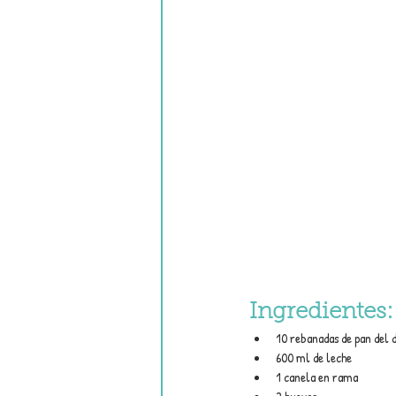
Ingredientes:
10 rebanadas de pan del d
600 ml de leche
1 canela en rama