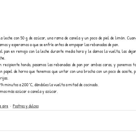
 leche con 50 g de azúcar, una rama de canela y un poco de piel de limón. Cuand
amos y esperamos a que se enfríe antes de empapar las rebanadas de pan.
el pan en remojo con la leche durante media hora y le damos la vuelta, las deja
he. 
n recipiente hondo, pasamos las rebanadas de pan por ambas caras, y ponemos ta
n papel de horno que tenemos que untar con una brocha con un poco de aceite, pa
rijas.
4 minutos a 200 °C, dándoles la vuelta a mitad de cocinado.
amos más azúcar o canela y azúcar.
e aire
Postres y dulces