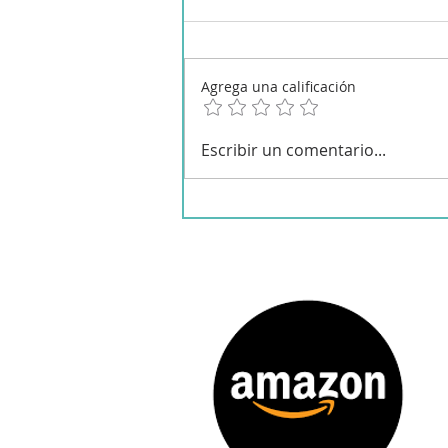
Agrega una calificación
Torrijas de vainilla en
Escribir un comentario...
Mambo y Cecofry