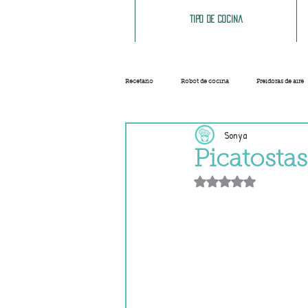
Tipo de cocina
Recetario
Robot de cocina
Freidoras de aire
Sonya
Ensaladas
Sopas y cremas
Carnes
Picatostas
Obtuvo NaN de 5 e
Salsas
Masas
Recetas base
Helados y sorbetes
Trucos
Navidad