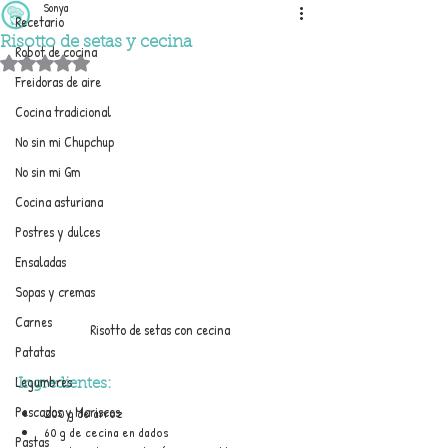
Sonya
Recetario
Risotto de setas y cecina
Robot de cocina
Obtuvo NaN de 5 estrellas.
Freidoras de aire
Cocina tradicional
No sin mi Chupchup
No sin mi Gm
Cocina asturiana
Postres y dulces
Ensaladas
Sopas y cremas
Carnes
Risotto de setas con cecina
Patatas
Legumbres
Ingredientes:
Pescados y Mariscos
200 g de arroz
60 g de cecina en dados
Pastas