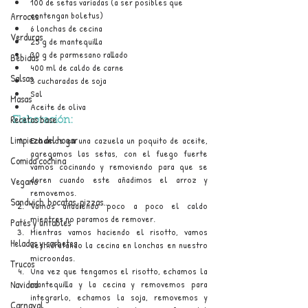
100 de setas variadas (a ser posibles que 
contengan boletus)
Arroces
6 lonchas de cecina 
Verduras
25 g de mantequilla
30 g de parmesano rallado
Bebidas
400 ml de caldo de carne
Salsas
3 cucharadas de soja
Sal
Masas
Aceite de oliva
Recetas base
Elaboración:
Limpieza del hogar
Echamos en una cazuela un poquito de aceite, 
agregamos las setas, con el fuego fuerte 
Comida cochina
vamos cocinando y removiendo para que se 
doren cuando este añadimos el arroz y 
Vegano
removemos.
Sandwich, bocatas, pizzas...
Vamos añadiendo poco a poco el caldo 
mientras no paramos de remover.
Patés y untables
Mientras vamos haciendo el risotto, vamos 
Helados y sorbetes
deshidratando la cecina en lonchas en nuestro 
microondas.
Trucos
Una vez que tengamos el risotto, echamos la 
Navidad
mantequilla y la cecina y removemos para 
integrarlo, echamos la soja, removemos y 
Carnaval