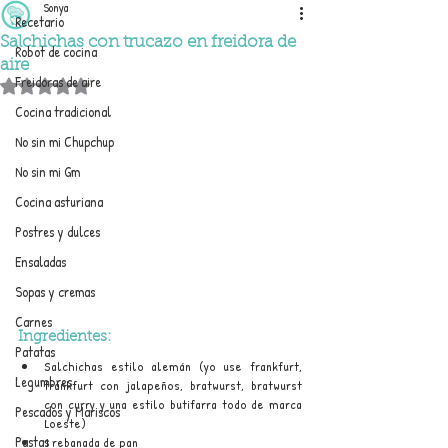
Sonya
Recetario
Salchichas con trucazo en freidora de
Robot de cocina
aire
Freidoras de aire
Obtuvo NaN de 5 estrellas.
Cocina tradicional
No sin mi Chupchup
No sin mi Gm
Cocina asturiana
Postres y dulces
Ensaladas
Sopas y cremas
Carnes
Ingredientes:
Patatas
Salchichas estilo alemán (yo use frankfurt, 
Legumbres
frankfurt con jalapeños, bratwurst, bratwurst 
con curry y una estilo butifarra todo de marca 
Pescados y Mariscos
Loeste)
Pastas
1 rebanada de pan