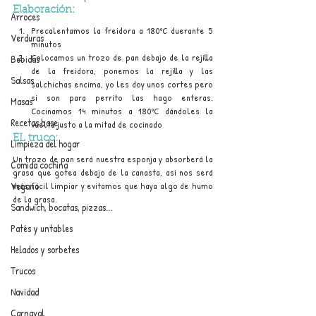
Elaboración:
Arroces
Precalentamos la freidora a 180ºC duerante 5 
Verduras
minutos
Colocamos un trozo de pan debajo de la rejilla 
Bebidas
de la freidora, ponemos la rejilla y las 
Salsas
salchichas encima, yo les doy unos cortes pero 
si son para perrito las hago enteras. 
Masas
Cocinamos 14 minutos a 180ºC dándoles la 
Recetas base
vuelta justo a la mitad de cocinado
EL truco:
Limpieza del hogar
Un trozo de pan será nuestra esponja y absorberá la 
Comida cochina
grasa que gotea debajo de la canasta, así nos será 
Vegano
más fácil limpiar y evitamos que haya algo de humo 
de la grasa.
Sandwich, bocatas, pizzas...
Patés y untables
Helados y sorbetes
Trucos
Navidad
Carnaval