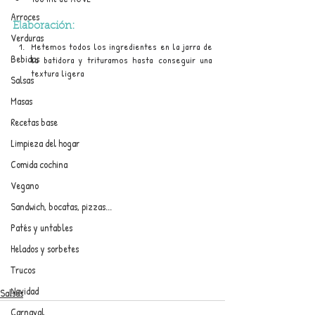
Arroces
Elaboración:
Verduras
Metemos todos los ingredientes en la jarra de 
Bebidas
la batidora y trituramos hasta conseguir una 
textura ligera
Salsas
Masas
Recetas base
Limpieza del hogar
Comida cochina
Vegano
Sandwich, bocatas, pizzas...
Patés y untables
Helados y sorbetes
Trucos
Navidad
Salsas
Carnaval