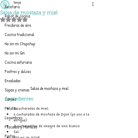
Sonya
Recetario
Salsa de mostaza y miel
Robot de cocina
Obtuvo NaN de 5 estrellas.
Freidoras de aire
Cocina tradicional
No sin mi Chupchup
No sin mi Gm
Cocina asturiana
Postres y dulces
Ensaladas
Salsa de mostaza y miel
Sopas y cremas
Carnes
Ingredientes:
8 cucharadas de miel
Patatas
6 cucharadas de mostaza de Dijon (yo uso a la 
Legumbres
antigua)
2 cucharaditas de vinagre de vino blanco
Pescados y Mariscos
Sal
Pastas
100 ml de AOVE