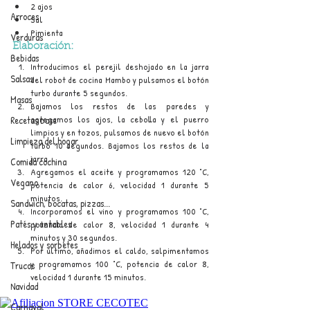
2 ajos
Arroces
Sal
Pimienta
Verduras
Elaboración:
Bebidas
Introducimos el perejil deshojado en la jarra 
Salsas
del robot de cocina Mambo y pulsamos el botón 
turbo durante 5 segundos.
Masas
Bajamos los restos de las paredes y 
agregamos los ajos, la cebolla y el puerro 
Recetas base
limpios y en tozos, pulsamos de nuevo el botón 
Limpieza del hogar
turbo 10 segundos. Bajamos los restos de la 
jarra.
Comida cochina
Agregamos el aceite y programamos 120 °C, 
Vegano
potencia de calor 6, velocidad 1 durante 5 
minutos.
Sandwich, bocatas, pizzas...
Incorporamos el vino y programamos 100 °C, 
Patés y untables
potencia de calor 8, velocidad 1 durante 4 
minutos y 30 segundos.
Helados y sorbetes
Por último, añadimos el caldo, salpimentamos 
y programamos 100 °C, potencia de calor 8, 
Trucos
velocidad 1 durante 15 minutos.
Navidad
Carnaval