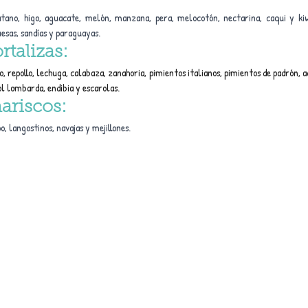
tano, higo, aguacate, melón, manzana, pera, melocotón, nectarina, caqui y kiwi
esas, sandías y paraguayas.
rtalizas:
o, repollo, lechuga, calabaza, zanahoria, pimientos italianos, pimientos de padrón, ac
col lombarda, endibia y escarolas.
ariscos: 
o, langostinos, navajas y mejillones.