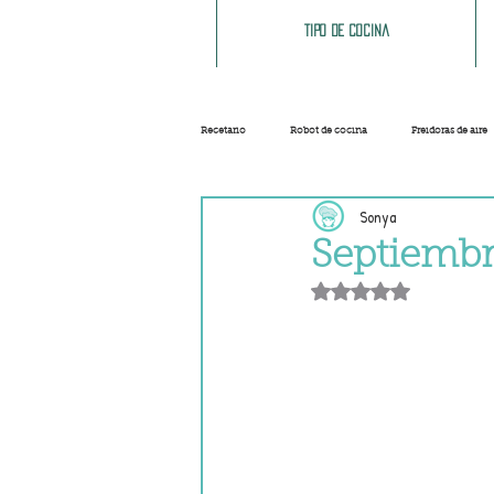
Tipo de cocina
Recetario
Robot de cocina
Freidoras de aire
Sonya
Ensaladas
Sopas y cremas
Carnes
Septiembr
Obtuvo NaN de 5 e
Salsas
Masas
Recetas base
Helados y sorbetes
Trucos
Navidad