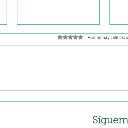
Obtuvo 0 de 5 estrellas.
Aún no hay calificac
Alca
Alcachofas flor en freidora
de aire
Síguem