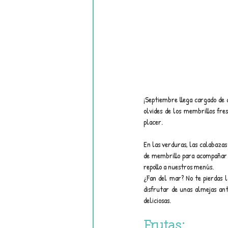
¡Septiembre llega cargado de d
olvides de los membrillos fre
placer.
En las verduras, las calabazas
de membrillo para acompañar 
repollo a nuestros menús.
¿Fan del mar? No te pierdas 
disfrutar de unas almejas ant
deliciosas.
Frutas: 