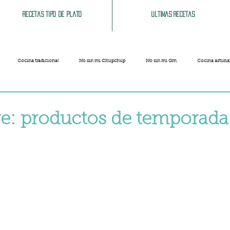
Recetas tipo de plato
Ultimas recetas
Cocina tradicional
No sin mi Chupchup
No sin mi Gm
Cocina asturi
Patatas
Legumbres
Pescados y Mariscos
Pastas
Arroces
e: productos de temporada
strellas.
Limpieza del hogar
Comida cochina
Vegano
Sandwich, bocatas, pizzas...
Carnaval
Semana Santa