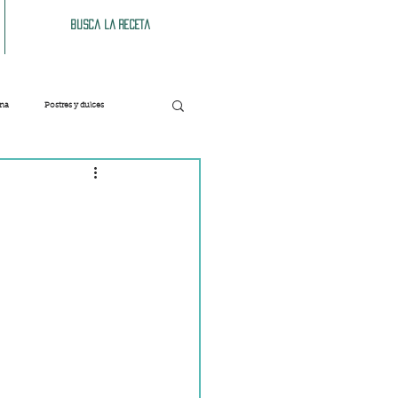
Busca la receta
ana
Postres y dulces
Verduras
Bebidas
Patés y untables