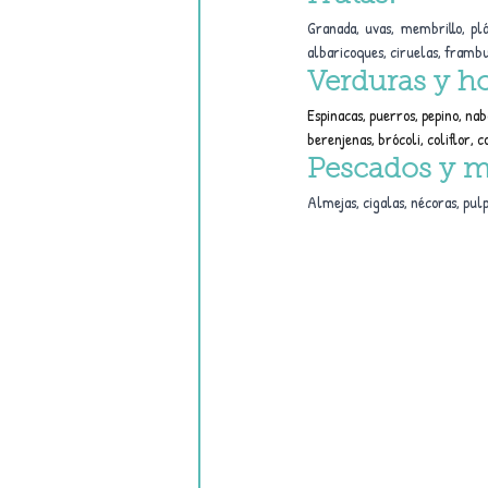
Granada, uvas, membrillo, plá
albaricoques, ciruelas, frambu
Verduras y ho
Espinacas, puerros, pepino, nab
berenjenas, brócoli, coliflor, 
Pescados y m
Almejas, cigalas, nécoras, pulp