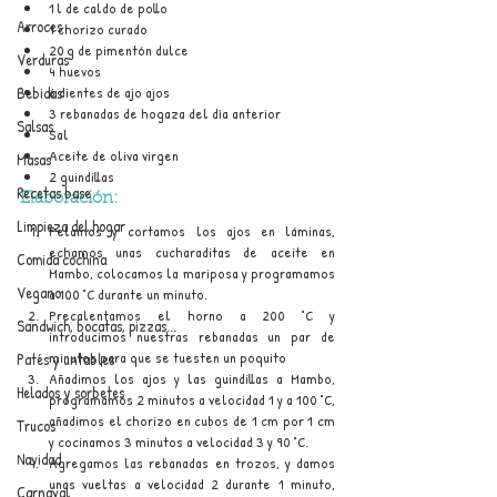
1 l de caldo de pollo
Arroces
1 chorizo curado
20 g de pimentón dulce
Verduras
4 huevos
Bebidas
6 dientes de ajo ajos
3 rebanadas de hogaza del día anterior
Salsas
Sal
Aceite de oliva virgen 
Masas
2 guindillas
Recetas base
Elaboración:
Limpieza del hogar
Pelamos y cortamos los ajos en láminas, 
echamos unas cucharaditas de aceite en 
Comida cochina
Mambo, colocamos la mariposa y programamos 
Vegano
a 100 °C durante un minuto.
Precalentamos el horno a 200 °C y 
Sandwich, bocatas, pizzas...
introducimos nuestras rebanadas un par de 
minutos para que se tuesten un poquito
Patés y untables
Añadimos los ajos y las guindillas a Mambo, 
Helados y sorbetes
programamos 2 minutos a velocidad 1 y a 100 °C, 
añadimos el chorizo en cubos de 1 cm por 1 cm 
Trucos
y cocinamos 3 minutos a velocidad 3 y 90 °C.
Navidad
Agregamos las rebanadas en trozos, y damos 
unas vueltas a velocidad 2 durante 1 minuto, 
Carnaval