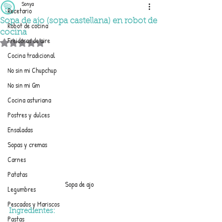
Sonya
Recetario
Sopa de ajo (sopa castellana) en robot de
Robot de cocina
cocina
Freidoras de aire
Obtuvo NaN de 5 estrellas.
Cocina tradicional
No sin mi Chupchup
No sin mi Gm
Cocina asturiana
Postres y dulces
Ensaladas
Sopas y cremas
Carnes
Patatas
Sopa de ajo
Legumbres
Pescados y Mariscos
Ingredientes:
Pastas