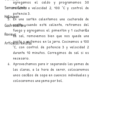
agregamos el caldo y programamos 30 
Semana Santa
minutos a velocidad 2, 100 °C y control de 
potencia 3.
Halloween
En una sartén calentamos una cucharada de 
aceite, cuando esté caliente, retiramos del 
Gastrocultura
fuego y agregamos el pimentón y 1 cucharilla 
Reviews
de sal, removemos bien que nos quede una 
pasta y vertemos en la jarra. Cocinamos a 100 
Artículos revistas
°C, con control de potencia 3 y velocidad 2 
durante 10 minutos. Corregimos de sal si es 
necesario.
Aprovechamos para ir separando las yemas de 
las claras, a la hora de servir, colocaremos 
unos cacillos de sopa en cuencos individuales y 
colocaremos una yema por bol.