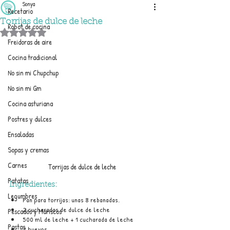
Sonya
Recetario
Torrijas de dulce de leche
Robot de cocina
Obtuvo NaN de 5 estrellas.
Freidoras de aire
Cocina tradicional
No sin mi Chupchup
No sin mi Gm
Cocina asturiana
Postres y dulces
Ensaladas
Sopas y cremas
Carnes
Torrijas de dulce de leche
Patatas
Ingredientes:
Legumbres
Pan para torrijas: unas 8 rebanadas.
2 cucharadas de dulce de leche
Pescados y Mariscos
500 ml de leche + 1 cucharada de leche
Pastas
2 huevos