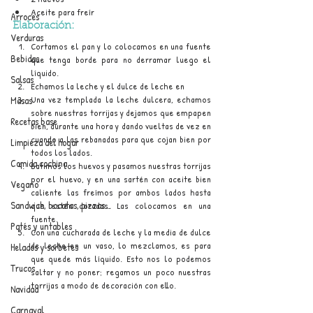
Aceite para freír
Arroces
Elaboración:
Verduras
Cortamos el pan y lo colocamos en una fuente 
Bebidas
que tenga borde para no derramar luego el 
líquido.
Salsas
Echamos la leche y el dulce de leche en 
Una vez templada la leche dulcera, echamos 
Masas
sobre nuestras torrijas y dejamos que empapen 
Recetas base
bien, durante una hora y dando vueltas de vez en 
cuando a las rebanadas para que cojan bien por 
Limpieza del hogar
todos los lados.
Comida cochina
Batimos los huevos y pasamos nuestras torrijas 
por el huevo, y en una sartén con aceite bien 
Vegano
caliente las freímos por ambos lados hasta 
Sandwich, bocatas, pizzas...
que estén doradas. Las colocamos en una 
fuente.
Patés y untables
Con una cucharada de leche y la media de dulce 
de leche en un vaso, lo mezclamos, es para 
Helados y sorbetes
que quede más líquido. Esto nos lo podemos 
Trucos
saltar y no poner; regamos un poco nuestras 
torrijas a modo de decoración con ello.
Navidad
Carnaval