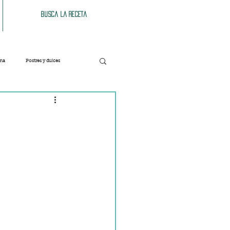
Busca la receta
ana
Postres y dulces
Verduras
Bebidas
Patés y untables