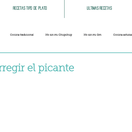
Recetas tipo de plato
Ultimas recetas
Cocina tradicional
No sin mi Chupchup
No sin mi Gm
Cocina asturi
Patatas
Legumbres
Pescados y Mariscos
Pastas
Arroces
regir el picante
strellas.
Limpieza del hogar
Comida cochina
Vegano
Sandwich, bocatas, pizzas...
Carnaval
Semana Santa