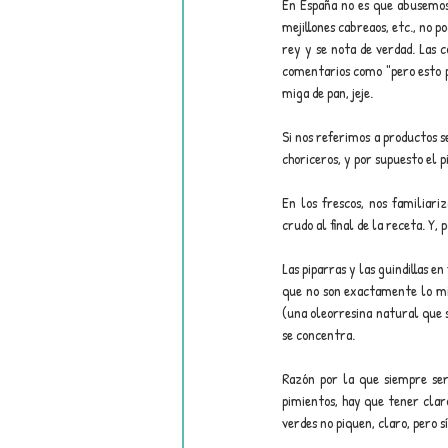
En España no es que abusemos 
mejillones cabreaos, etc., no p
rey y se nota de verdad. Las 
comentarios como "pero esto pi
miga de pan, jeje.
Si nos referimos a productos s
choriceros, y por supuesto el 
En los frescos, nos familiar
crudo al final de la receta. Y,
Las piparras y las guindillas e
que no son exactamente lo mis
(una oleorresina natural que s
se concentra.
Razón por la que siempre ser
pimientos, hay que tener claro
verdes no piquen, claro, pero s