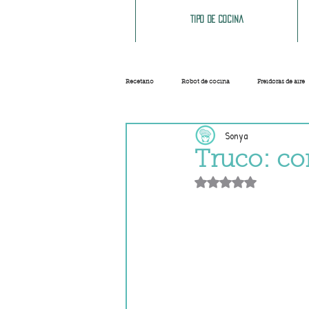
Tipo de cocina
Recetario
Robot de cocina
Freidoras de aire
Sonya
Ensaladas
Sopas y cremas
Carnes
Truco: cor
Obtuvo NaN de 5 e
Salsas
Masas
Recetas base
Helados y sorbetes
Trucos
Navidad