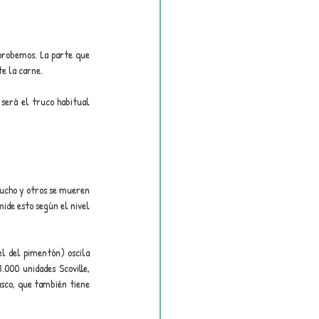
probemos. La parte que 
te la carne.
 será el truco habitual 
mucho y otros se mueren 
de esto según el nivel 
l del pimentón) oscila 
000 unidades Scoville, 
sco, que también tiene 