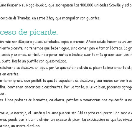
na Reaper o el Naga Jolokia, que sobrepasan las 100.000 unidades Scoville y solo s
scorpión de Trinidad; en estos 3 hay que manipular con guantes.
xceso de picante.
ión más sencilla para guisos, estofados, sopas o cremas. Añade caldo, hacemos un leve
ento picante, no tenemos que beber agua, sino comer pan o tomar lácteos. La gra
e sopas y cremas, es fácil incorporar natas o leches; cuanto más grasos sean los in
 plato. Hasta un platillo con queso rallado.
saicina no se disuelve en agua, por lo que esta no alivia el picor: lo incrementa al 
 en aceites. 
ntienen grasa, que posibilita que la capsaicina se disuelva y sea menos concentrad
thai, contienen anacardos o cacahuetes. Por lo tanto, si le va bien, podemos agreg
cor.
es. Unos pedazos de boniatos, calabaza, patatas o zanahorias nos ayudarán a ne
omelo, la naranja, el limón y la lima pueden ser útiles para recuperar una sopa o 
onal puede contribuir a aliviar un exceso de picor. La explicación es que los nivele
aicina, un aceite alcalino.