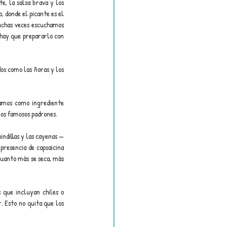
, la salsa brava y los 
 donde el picante es el 
uchas veces escuchamos 
 hay que prepararlo con 
os como las ñoras y los 
amos como ingrediente 
 los famosos padrones.
uindillas y las cayenas —
resencia de capsaicina 
cuanto más se seca, más 
que incluyan chiles o 
 Esto no quita que los 