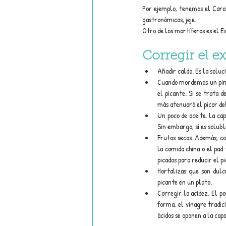
Por ejemplo, tenemos el Caroli
gastronómicos, jeje.
Otro de los mortíferos es el E
Corregir el e
Añadir caldo. Es la soluc
Cuando mordemos un pimi
el picante. Si se trata d
más atenuará el picor del
Un poco de aceite. La cap
Sin embargo, sí es soluble
Frutos secos. Además, co
la comida china o el pad 
picados para reducir el pi
Hortalizas que son dulc
picante en un plato.
Corregir la acidez. El p
forma, el vinagre tradici
ácidos se oponen a la caps