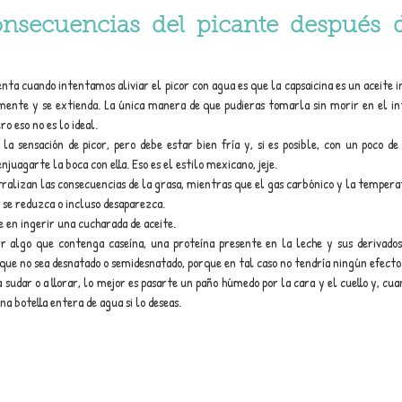
consecuencias del picante después d
ta cuando intentamos aliviar el picor con agua es que la capsaicina es un aceite ins
ente y se extienda. La única manera de que pudieras tomarla sin morir en el inte
o eso no es lo ideal.
 la sensación de picor, pero debe estar bien fría y, si es posible, con un poco de
njuagarte la boca con ella. Eso es el estilo mexicano, jeje.
tralizan las consecuencias de la grasa, mientras que el gas carbónico y la tempera
 se reduzca o incluso desaparezca. 
e en ingerir una cucharada de aceite.
r algo que contenga caseína, una proteína presente en la leche y sus derivados
que no sea desnatado o semidesnatado, porque en tal caso no tendría ningún efecto
 a sudar o a llorar, lo mejor es pasarte un paño húmedo por la cara y el cuello y, cua
a botella entera de agua si lo deseas.