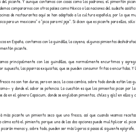
del picante. Y aunque contamos con cosas como los padrones, el pimentón picante
odemos compararnos con otros países como México o las naciones del sudeste asiático,
cocinas de restaurantes aquí se han adaptado a la cultura española, por lo que m
ca para un mexicano" o "pica para mí jeje". Si dicen que es picante para ellos, sólo
ecos en España, contamos con la guindilla, la cayena, algunos pimientos deshidratad
pimentón picante.
izamos principalmente con las guindillas, que normalmente encurtimos y agreg
 por supuesto, las piparras exquisitas, que se pueden consumir fritas o encurtidas. Y
n fresco no son tan duras, pero en seco, la cosa cambia, sobre todo donde están las g
mo— y donde el sabor se potencia. La cuestión es que los pimientos pican por la p
e da en el género Capsicum, donde se engloban pimientos, chiles y ajís) en ellos y 
á más picante un pimiento seco que uno fresco, así que cuando veamos recetas 
 cómo está el pimiento, porque una de las dos opciones puede multiplicar el picor.
í picarán menos y, sobre todo, pueden ser más ligeros si pasas al siguiente epígrafe.