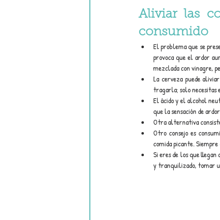
Aliviar las 
consumido
El problema que se presen
provoca que el ardor aum
mezclada con vinagre, per
La cerveza puede aliviar
tragarla; solo necesitas e
El ácido y el alcohol neu
que la sensación de ardor
Otra alternativa consist
Otro consejo es consumi
comida picante. Siempre 
Si eres de los que llegan
y tranquilizado, tomar un