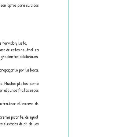
on aptos para suicidas 
 hervido y listo.
sa de estos neutraliza 
gredientes adicionales, 
propagarlo por la boca. 
a. Muchos platos, como 
ar algunos frutos secos 
utralizar el exceso de 
crema picante; de igual 
s elevados de pH de los 