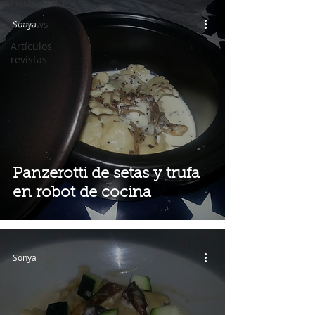
Gastrocultura
Reviews
Sonya
Artículos
revistas
Panzerotti de setas y trufa
en robot de cocina
Sonya