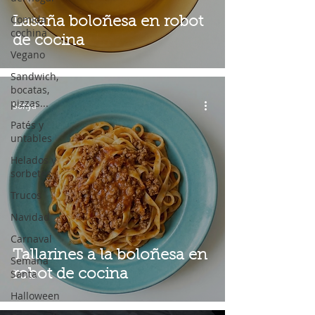
Comida
Lasaña boloñesa en robot
cochina
de cocina
Vegano
Sandwich,
bocatas,
pizzas...
Sonya
Patés y
untables
Helados y
sorbetes
Trucos
Navidad
Carnaval
Tallarines a la boloñesa en
Semana
Santa
robot de cocina
Halloween