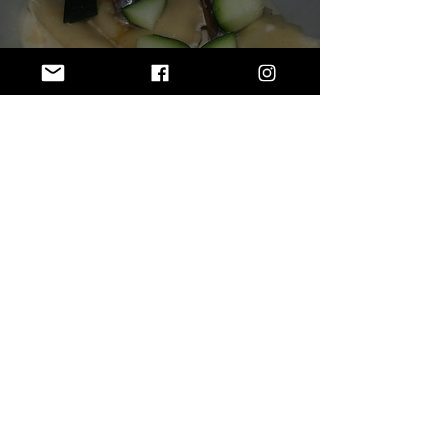
Raviolis de setas en crema
de soja en robot de cocina
13
/
14
SUBSCRIBE VIA EMAIL