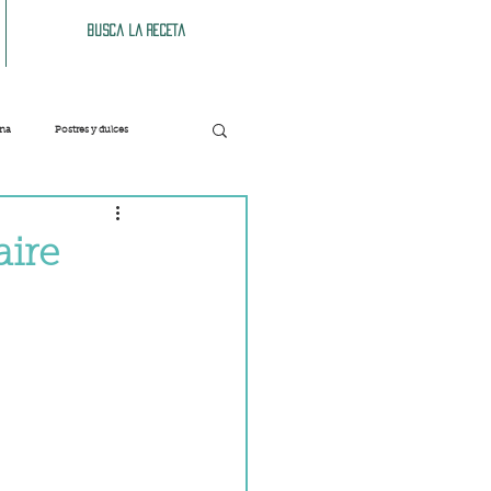
Busca la receta
ana
Postres y dulces
Verduras
Bebidas
aire
Patés y untables