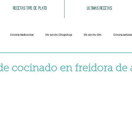
Recetas tipo de plato
Ultimas recetas
Cocina tradicional
No sin mi Chupchup
No sin mi Gm
Cocina asturi
Patatas
Legumbres
Pescados y Mariscos
Pastas
Arroces
de cocinado en freidora de 
strellas.
Limpieza del hogar
Comida cochina
Vegano
Sandwich, bocatas, pizzas...
Carnaval
Semana Santa