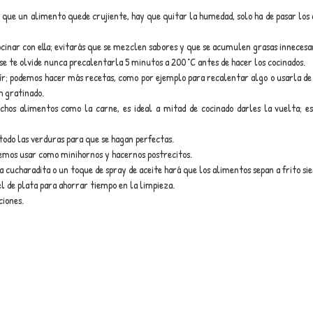
 que un alimento quede crujiente, hay que quitar la humedad, solo ha de pasar los 
ocinar con ella; evitarás que se mezclen sabores y que se acumulen grasas innecesar
e te olvide nunca precalentarla 5 minutos a 200 °C antes de hacer los cocinados. 
eír; podemos hacer más recetas, como por ejemplo para recalentar algo o usarla de 
h gratinado.
chos alimentos como la carne, es ideal a mitad de cocinado darles la vuelta; e
odo las verduras para que se hagan perfectas.
demos usar como minihornos y hacernos postrecitos. 
a cucharadita o un toque de spray de aceite hará que los alimentos sepan a frito sie
l de plata para ahorrar tiempo en la limpieza.
iones. 