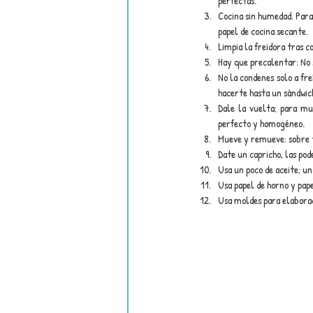
perfectas.
Cocina sin humedad. Para
papel de cocina secante.
Limpia la freidora tras c
Hay que precalentar: No s
No la condenes solo a fr
hacerte hasta un sándwic
Dale la vuelta; para mu
perfecto y homogéneo.
Mueve y remueve: sobre t
Date un capricho, las po
Usa un poco de aceite; un
Usa papel de horno y pape
Usa moldes para elaborac