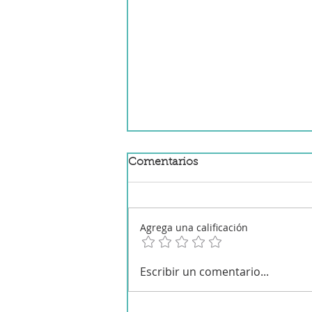
Comentarios
Agrega una calificación
Las freidoras de aire: que
Escribir un comentario...
son, como funcionan y
como escogerlas