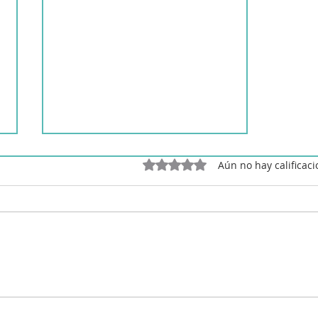
Obtuvo 0 de 5 estrellas.
Aún no hay calificac
Crepes rellenos de jamón
York y queso gratinados en
robot de cocina y freidora