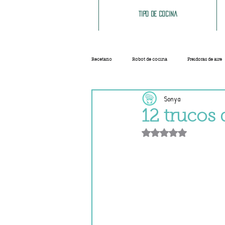
Tipo de cocina
Recetario
Robot de cocina
Freidoras de aire
Sonya
Ensaladas
Sopas y cremas
Carnes
12 trucos 
Obtuvo NaN de 5 e
Salsas
Masas
Recetas base
Helados y sorbetes
Trucos
Navidad