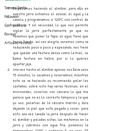
Semana Santa
Empezamos haciendo el almíbar, para ello en 
nuestra jarra echamos el azúcar, el agua y la 
Halloween
canela y programamos a 120ºC con control de 
potencia 9 sin velocidad, lo que nos permite 
Gastrocultura
vigilar la jarra perfectamente ya que no 
Reviews
tenemos que poner la tapa, el agua tiene que 
hervir fuerte, así con alegría, veremos como va 
Artículos revistas
reduciendo poco a poco y espesando, nos tiene 
que quedar una textura densa como la miel, se 
llama textura en hebra, por si lo quieres 
apuntar jeje.
Una vez hecho el almíbar apenas nos lleva unos 
15 minutos, lo sacamos y reservamos, mientras 
este se va haciendo os recomiendo pelar las 
castañas, sobre esto hay varias técnicas, en el 
microondas, cocerlas con cáscara lo que me 
parece que no es lo correcto tampoco y la que 
yo uso, pelarlas de la cáscara marrón y dura 
dejando la piel que esta pegada y cocer, para 
esto una vez lavada la jarra después de hacer 
el almíbar y peladas estas, las metemos en la 
jarra y cubrimos con agua fría, ponemos la 
temperatura 120ºC y potencia 9, en unos 35 