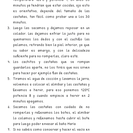
minutos ya tendrían que estar cocidas, ojo esto 
es orientativo, depende del tamaño de las 
castañas, tan fácil como probar una a los 30 
minutos.
Luego las sacamos y dejamos reposar en un 
colador. Las dejamos enfriar lo justo para no 
quemarnos los dedos y con el cuchillo las 
pelamos, retirando bien la piel interior, ya que 
su sabor es amargo, y con la delicadeza 
suficiente para no romperlas, claro está.
Los cachitos y castañas que se rompan 
guardarlos aparte, no los tiréis que nos sirven 
para hacer por ejemplo flan de castañas.
Tiramos el agua de cocción y lavamos la jarra, 
volvemos a colocar el almíbar y las castañas y 
llevamos a hervir, para eso ponemos 120ºC 
potencia 8 y cuando empiece a hervir en 2 
minutos apagamos.
Sacamos las castañas con cuidado de no 
romperlas y rellenamos los botes, el almíbar 
lo colamos y rellenamos hasta cubrir el bote 
para luego poder envasar al baño María
Si no sabéis como conservar y hacer el vacío en 