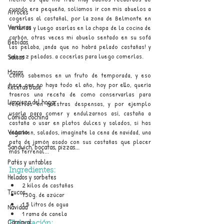
cuando era pequeña, solíamos ir con mis abuelos a 
Arroces
cogerlas al castañal, por la zona de Belmonte en 
Verduras
Asturias y luego asarlas en la chapa de la cocina de 
carbón, otras veces mi abuelo sentado en su sofá 
Bebidas
las pelaba, ¡anda que no habrá pelado castañas! y 
una vez peladas. a cocerlas para luego comerlas.
Salsas
Masas
Como sabemos en un fruto de temporada, y eso 
hace que no haya todo el año, hoy por ello, quería 
Recetas base
traeros una receta de como conservarlas para 
Limpieza del hogar
tenerlas en nuestras despensas, y por ejemplo 
usarla para comer y endulzarnos así, castaña a 
Comida cochina
castaña o usar en platos dulces y salados, si has 
Vegano
oido bien, salados, imagínate la cena de navidad, una 
pata de jamón asado con sus castañas que placer 
Sandwich, bocatas, pizzas...
más terrenal...
Patés y untables
Ingredientes:
Helados y sorbetes
2 kilos de castañas
Trucos
750g. de azúcar
1,5 litros de agua
Navidad
1 rama de canela
Carnaval
Elaboración: