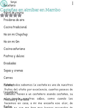
Sonya
Recetario
Castañas en almíbar en Mambo
Robot de cocina
Obtuvo NaN de 5 estrellas.
Freidoras de aire
Cocina tradicional
No sin mi Chupchup
No sin mi Gm
Cocina asturiana
Postres y dulces
Ensaladas
Sopas y cremas
Carnes
Como todos sabemos la castaña es uno de nuestros 
Patatas
frutos del otoño por excelencia, cuantos paseos de 
Legumbres
ciudades tienen a un castañero asando castañas, su 
olor invade nuestras calles, como cuando las 
Pescados y Mariscos
hacemos en casa, a mí me encanta ese olor, de 
Pastas
hecho es que me trae muy buenos recuerdos de 