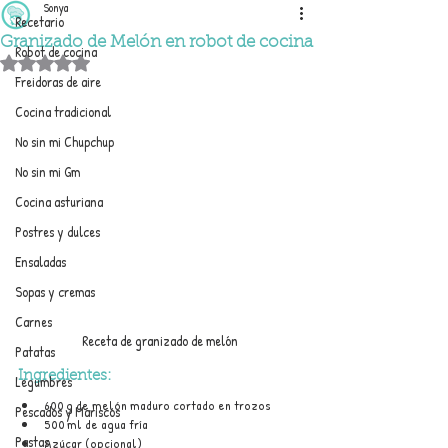
Sonya
Recetario
Granizado de Melón en robot de cocina
Robot de cocina
Obtuvo NaN de 5 estrellas.
Freidoras de aire
Cocina tradicional
No sin mi Chupchup
No sin mi Gm
Cocina asturiana
Postres y dulces
Ensaladas
Sopas y cremas
Carnes
Receta de granizado de melón
Patatas
Ingredientes:
Legumbres
600 g de melón maduro cortado en trozos
Pescados y Mariscos
500 ml de agua fría
Pastas
Azúcar (opcional)