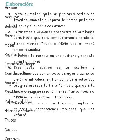
Elaboración:
Arroces
Parte el melón, quita las pepitas y córtalo en 
Verduras
trocitos. Añádelo a la jarra de Mambo junto con 
el agua y si queréis con azúcar.
Bebidas
Trituramos a velocidad progresiva de la 7 hasta 
Salsas
la 10 hasta que este completamente batido. Si 
tienes Mambo Touch o 11090 usa el menú 
Masas
smoothiemaker.
Recetas base
Introduce la mezcla en una cubitera y congela 
durante 4 horas.
Limpieza del hogar
Saca esos cubitos de la cubitera y 
Comida cochina
humedecerlos con un poco de agua o zumo de 
limón e introduce en Mambo, pica a velocidad 
Vegano
progresiva desde la 7 a la 10, hasta que esté la 
textura de granizado. Si tienes Mambo Touch o 
Sandwich, bocatas, pizzas...
11090 usa el menú smoothiemaker.
Patés y untables
Servimos en vasos divertidos con pajitas de 
colores y decoraciones molonas que ¡es 
Helados y sorbetes
verano!
Trucos
Navidad
Carnaval