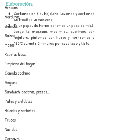
Elaboración:
Arroces
Cortamos en 6 el hojaldre, lavamos y cortamos 
Verduras
en trocitos la manzana.
En un papel de horno echamos un poco de miel, 
Bebidas
luego la manzana, mas miel, cubrimos con 
Salsas
hojaldre, pintamos con huevo y horneamos a 
180ºC durante 5 minutos por cada lado y listo
Masas
Recetas base
Limpieza del hogar
Comida cochina
Vegano
Sandwich, bocatas, pizzas...
Patés y untables
Helados y sorbetes
Trucos
Navidad
Carnaval