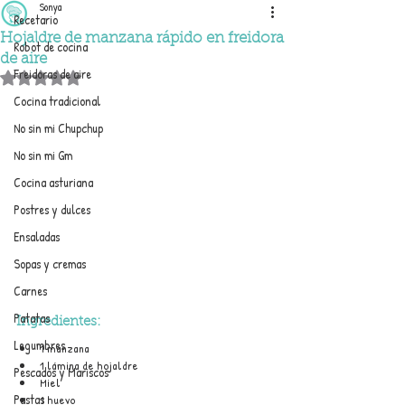
Sonya
Recetario
Hojaldre de manzana rápido en freidora
Robot de cocina
de aire
Freidoras de aire
Obtuvo NaN de 5 estrellas.
Cocina tradicional
No sin mi Chupchup
No sin mi Gm
Cocina asturiana
Postres y dulces
Ensaladas
Sopas y cremas
Carnes
Patatas
Ingredientes:
Legumbres
1 manzana
1 lámina de hojaldre
Pescados y Mariscos
Miel
Pastas
1 huevo