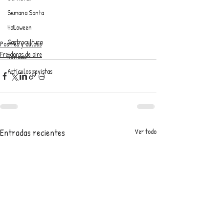
Semana Santa
Halloween
Gastrocultura
Postres y dulces
Freidoras de aire
Reviews
Artículos revistas
Entradas recientes
Ver todo