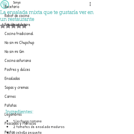
Sonya
Recetario
La ensalada mixta que te gustaría ver en
Robot de cocina
un restaurante
Freidoras de aire
Obtuvo NaN de 5 estrellas.
Cocina tradicional
No sin mi Chupchup
No sin mi Gm
Cocina asturiana
Postres y dulces
Ensaladas
Sopas y cremas
Carnes
Patatas
Ingredientes:
Legumbres
1 lechuga romana
Pescados y Mariscos
2 tomates de ensalada maduros
Pastas
1 cebolla pequeña