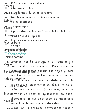
100g de zanahoria rallada 
Arroces
2 huevos cocidos
140g de maíz dulce en conserva
Verduras
70g de ventresca de atún en conserva
Bebidas
50  de aceitunas
4 espárragos
Salsas
2 pimientos asados del Bierzo de los de bote, 
Masas
también valen Piquillos
Aceite de oliva virgen extra
Recetas base
Vinagre
Limpieza del hogar
Sal al gusto
Elaboración:
Comida cochina
Lavamos bien la lechuga, y los tomates y a 
Vegano
continuación los secamos. Para secar la 
lechuga, podemos sacudir las hojas y, acto 
Sandwich, bocatas, pizzas...
seguido, cortarlas con las manos para terminar 
Patés y untables
de secarlas en una centrifugadora de 
vegetales, si disponemos de ella. Si no es el 
Helados y sorbetes
caso, tras sacudir las hojas enteras, podemos 
Trucos
terminar de secarlas ayudándonos de papel 
absorbente. En cualquier caso, es importante 
Navidad
secar bien la lechuga cuanto antes, para que 
luego, en la ensalada, permanezca tersa y 
Carnaval