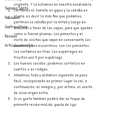
crujiente. Y la echamos en nuestra ensaladera.
Semana Santa
Cortamos el tomate en gajos y la cebolla en 
pluma, es decir lo más fina que podamos, 
Halloween
partimos la cebolla por la mitad y luego en 
Gastrocultura
dirección a favor de las capas, para que queden 
como si fueran plumas. Los pimentos y el 
Reviews
resto de cositas que vayan en conservante los 
Artículos revistas
sacamos y los escurrimos, con los pimientos 
los cortamos en tiras, los espárragos en 
trocitos uno 5 por espárrago.
Los huevos cocidos, podemos cortarlos en 
cuartos o en rodajas.
Añadimos todo y aliñamos siguiendo un paso 
fácil, incorporando en primer lugar la sal, a 
continuación, el vinagre y, por último, el aceite 
de oliva virgen extra.
Si os gusta también podéis dar un toque de 
pimienta recién molida, queda de lujo.