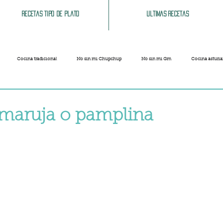
Recetas tipo de plato
Ultimas recetas
Cocina tradicional
No sin mi Chupchup
No sin mi Gm
Cocina asturi
Patatas
Legumbres
Pescados y Mariscos
Pastas
Arroces
 maruja o pamplina
strellas.
Limpieza del hogar
Comida cochina
Vegano
Sandwich, bocatas, pizzas...
Carnaval
Semana Santa