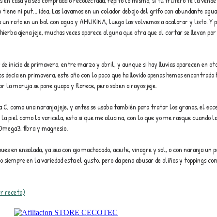
en casa ya sea comprada o recolectada, repito lo mismo, si tu frutero te la vende 
 tiene ni put... idea. Las lavamos en un colador debajo del grifo con abundante agua
 un rato en un bol con agua y AMUKINA, luego las volvemos a acalarar y listo. Y p
 hierba ajena jeje, muchas veces aparece alguna que otra que al cortar se llevan por
 de inicio de primavera, entre marzo y abril, y aunque si hay lluvias aparecen en o
 decía en primavera, este año con lo poco que ha llovido apenas hemos encontrado 
r la maruja se pone guapa y florece, pero saben a rayos jeje.
 C, como una naranja jeje, y antes se usaba también para tratar los granos, el ecc
a piel como la varicela, esto si que me alucina, con lo que yo me rasque cuando la
 Omega3, fibra y magnesio.
s en ensalada, ya sea con ajo machacado, aceite, vinagre y sal, o con naranja un 
mo siempre en la variedad esta el gusto, pero da pena abusar de aliños y toppings c
er receta)