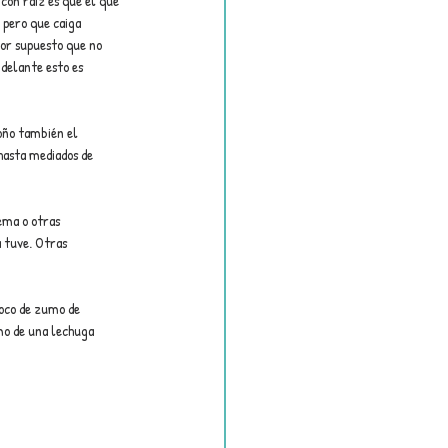
con raíz es que el que 
 pero que caiga 
or supuesto que no 
 delante esto es 
toño también el 
hasta mediados de 
ema o otras 
 tuve. Otras 
poco de zumo de 
omo de una lechuga 