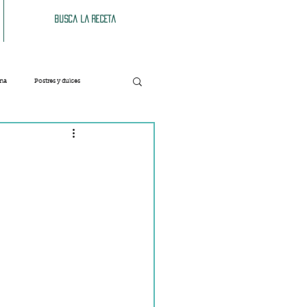
Busca la receta
ana
Postres y dulces
Verduras
Bebidas
Patés y untables