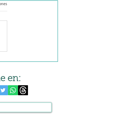
iones
lada de Maruja o
plina en Mambo
e en: