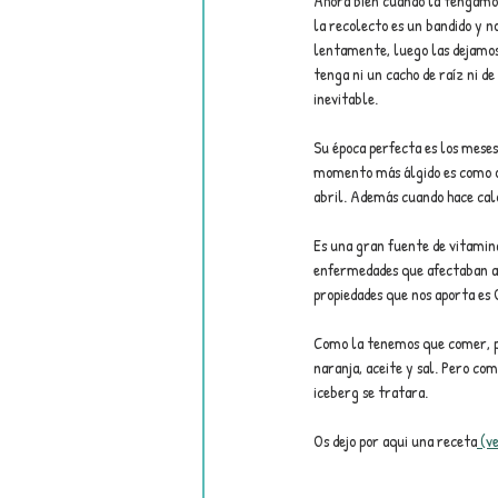
Ahora bien cuando la tengamos 
la recolecto es un bandido y no
lentamente, luego las dejamos
tenga ni un cacho de raíz ni de
inevitable.
Su época perfecta es los meses
momento más álgido es como os
abril. Además cuando hace calo
Es una gran fuente de vitamina
enfermedades que afectaban a l
propiedades que nos aporta es
Como la tenemos que comer, pue
naranja, aceite y sal. Pero co
iceberg se tratara.
Os dejo por aqui una receta
 (v