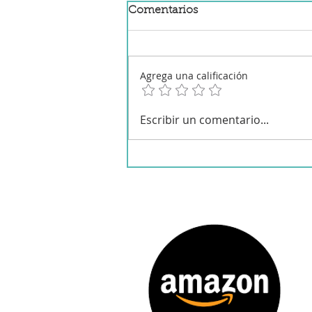
Comentarios
Agrega una calificación
Ensalada de bacalado
Escribir un comentario...
confitado y mostaza