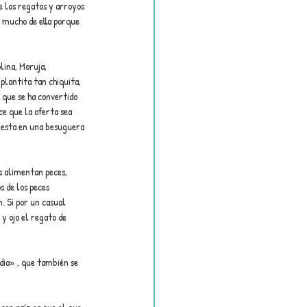
e los regatos y arroyos 
 mucho de ella porque 
ina, Moruja, 
plantita tan chiquita, 
 que se ha convertido 
ce que la oferta sea 
 esta en una besuguera 
s alimentan peces, 
 de los peces 
. Si por un casual 
y ojo el regato de 
dia» , que también se 