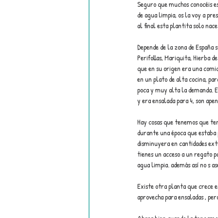
Seguro que muchos conocéis est
de agua limpia, os la voy a pr
al final esta plantita solo nac
Depende de la zona de España 
Perifollas, Mariquita, Hierba 
que en su origen era una comida
en un plato de alta cocina, par
poca y muy alta la demanda. Es
y era ensalada para 4, son ape
Hay cosas que tenemos que tene
durante una época que estaba p
disminuyera en cantidades extr
tienes un acceso a un regato pa
agua limpia. además así no s a
Existe otra planta que crece e
aprovecha para ensaladas , pe