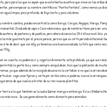
o, pero para los que no sepan que es esta hierba acuática que crece en las orillas d
esentar, para empezar su nombre cientifico es "Montia Fontana", como vemos ya dice
e en agua limpia, poco profunda, de flujo lento y poco calcárea.
su nombre cambia, puedes encontrarla como Boruja, Corujos, Regajos, Maruja, Pampl
de manantial, Ensalada de sapo o Coca valenciana, que de nombres tiene para ser una 
 austera, de pastores y de pueblos, pero ahora alcanza los 35 ó 40 euros el kilo, ya
a los más gourmets por el precio parece, pero es que su corto periodo estacional ha
o si he de decir que con 60g ya tenemos una buena ensalada, la foto que como veis
nas 110g.
r en cuenta, no podemos ir y cogerla libremente, esta prohibido, ya que sus raíce
ermitido la gente iba y como siempre aniquilaban, hizo que la población de muchos
emas, ya que además de la recogida abusiva no la cortaban si no que la arrancaban
rticular, coge unas tijeras y corta por arriba como si podaras, nunca la arranques, 
seguramos de que vuelva a brotar de su raíz nuevas plantitas.
n tierra a la que también se la suele llamar maruja o emboruja. Es la «Stellaria Me
ro es más recia . Se usa generalmente como alimento para animales