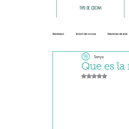
Tipo de cocina
Recetario
Robot de cocina
Freidoras de aire
Sonya
Ensaladas
Sopas y cremas
Carnes
Que es la
Obtuvo NaN de 5 e
Salsas
Masas
Recetas base
Helados y sorbetes
Trucos
Navidad