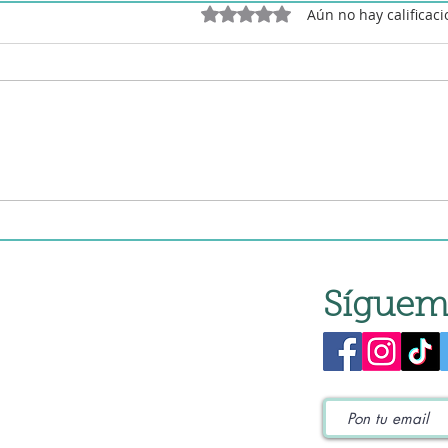
Obtuvo 0 de 5 estrellas.
Aún no hay calificac
Ensalada de Maruja o
Ensa
Pamplina tradicional
pan
Síguem