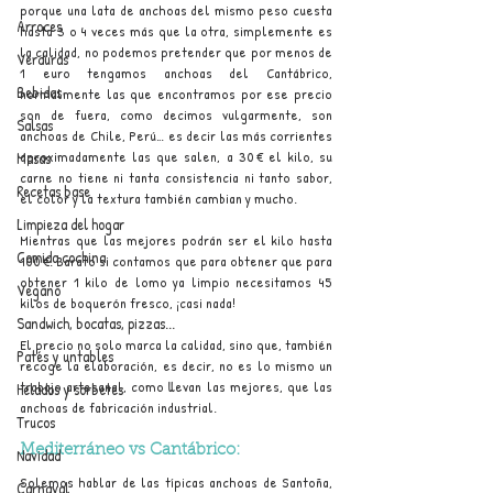
porque una lata de anchoas del mismo peso cuesta 
Arroces
hasta 3 o 4 veces más que la otra, simplemente es 
la calidad, no podemos pretender que por menos de 
Verduras
1 euro tengamos anchoas del Cantábrico, 
Bebidas
normalmente las que encontramos por ese precio 
son de fuera, como decimos vulgarmente, son 
Salsas
anchoas de Chile, Perú… es decir las más corrientes 
aproximadamente las que salen, a 30 € el kilo, su 
Masas
carne no tiene ni tanta consistencia ni tanto sabor, 
Recetas base
el color y la textura también cambian y mucho.
Limpieza del hogar
Mientras que las mejores podrán ser el kilo hasta 
Comida cochina
100 €. Barato si contamos que para obtener que para 
obtener 1 kilo de lomo ya limpio necesitamos 45 
Vegano
kilos de boquerón fresco, ¡casi nada!
Sandwich, bocatas, pizzas...
El precio no solo marca la calidad, sino que, también 
Patés y untables
recoge la elaboración, es decir, no es lo mismo un 
trabajo artesanal, como llevan las mejores, que las 
Helados y sorbetes
anchoas de fabricación industrial.
Trucos
Mediterráneo vs Cantábrico:
Navidad
Solemos hablar de las típicas anchoas de Santoña, 
Carnaval