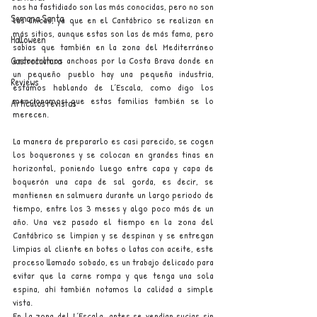
nos ha fastidiado son las más conocidas, pero no son 
Semana Santa
las únicas, ya que en el Cantábrico se realizan en 
más sitios, aunque estas son las de más fama, pero 
Halloween
sabías que también en la zona del Mediterráneo 
encontramos anchoas por la Costa Brava donde en 
Gastrocultura
un pequeño pueblo hay una pequeña industria, 
Reviews
estamos hablando de L´Escala, como digo los 
mencionamos que estas familias también se lo 
Artículos revistas
merecen.
La manera de prepararlo es casi parecido, se cogen 
los boquerones y se colocan en grandes tinas en 
horizontal, poniendo luego entre capa y capa de 
boquerón una capa de sal gorda, es decir, se 
mantienen en salmuera durante un largo periodo de 
tiempo, entre los 3 meses y algo poco más de un 
año. Una vez pasado el tiempo en la zona del 
Cantábrico se limpian y se despinan y se entregan 
limpias al cliente en botes o latas con aceite, este 
proceso llamado sobado, es un trabajo delicado para 
evitar que la carne rompa y que tenga una sola 
espina, ahí también notamos la calidad a simple 
vista.
En la zona del L´Escala, antes se vendían sucias sin 