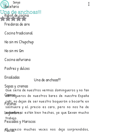
Sonya
Recetario
Una de anchoas!!!
Robot de cocina
Obtuvo NaN de 5 estrellas.
Freidoras de aire
Cocina tradicional
No sin mi Chupchup
No sin mi Gm
Cocina asturiana
Postres y dulces
Ensaladas
Una de anchoas!!!
Sopas y cremas
Que sería de nuestros vermús domingueros y no tan 
Carnes
domingueros de nuestros bares de nuestra España 
cañí, no dejan de ser nuestro boquerón o bocarte en 
Patatas
salmuera y el precio es caro, pero no nos ha de 
extrañar si están bien hechas, ya que llevan mucho 
Legumbres
trabajo. 
Pescados y Mariscos
El precio muchas veces nos deja sorprendidos, 
Pastas