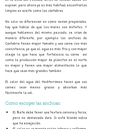
espinar, pero ahora ya es más habitual encontrarlas 
limpias en aceite como las cántabras.
No solo se diferencian en como venían preparadas, 
hay que hablar de que los mares son distintos. Y 
aunque hablemos del mismo pescado, se crían de 
manera diferente, por ejemplo las anchoas de 
Cantabria tienen mayor tamaño y una carne con más 
consistencia, ya que el agua es más frío y con mayor 
oleaje lo que hace que fortalezca su carne  así 
como la producción mayor de plancton en el norte 
es mayor y tienen una mayor alimentación lo que 
hace que sean más grandes también.
El calor del agua del Mediterráneo hacen que sus 
carnes sean menos grasas y absorban más 
fácilmente la sal.
Como escoger las anchoas:
El filete debe tener una textura carnosa y tersa, 
pero no demasiado dura. Si está blanda indica 
que ha envejecido.
El color es un marrón rojizo intenso y uniforme. 