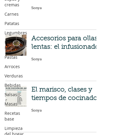
cremas
Sonya
Carnes
Patatas
Legumbres
Accesorios para ollas
Pescados y
lentas: el infusionador
Mariscos
Pastas
Sonya
Arroces
Verduras
Bebidas
El marisco, clases y
Salsas
tiempos de cocinado
Masas
Sonya
Recetas
base
Limpieza
del hogar