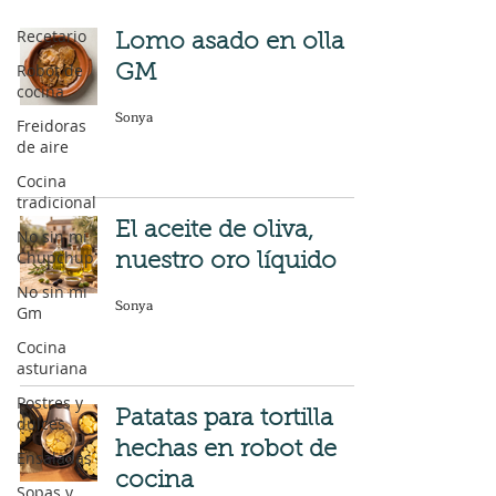
Recetario
Lomo asado en olla
Robot de
GM
cocina
Sonya
Freidoras
de aire
Cocina
tradicional
El aceite de oliva,
No sin mi
Chupchup
nuestro oro líquido
No sin mi
Sonya
Gm
Cocina
asturiana
Postres y
Patatas para tortilla
dulces
hechas en robot de
Ensaladas
cocina
Sopas y