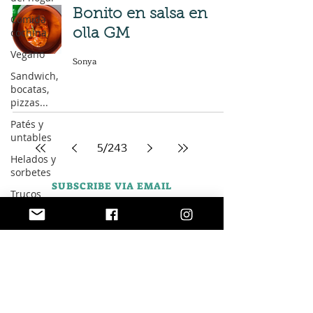
Bonito en salsa en
Comida
cochina
olla GM
Vegano
Sonya
Sandwich,
bocatas,
pizzas...
Patés y
untables
5
/
243
Helados y
sorbetes
SUBSCRIBE VIA EMAIL
Trucos
Navidad
Carnaval
Semana
Santa
Halloween