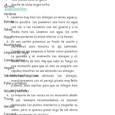
Aceite de oliva virgen extra
Arroces
Elaboración:
Verduras
Lavamos muy bien las almejas en varias aguas y, 
Bebidas
si es posible, las ponemos una hora en agua 
con sal o las rociamos con sal gruesa y a la 
Salsas
media hora las lavamos con agua. De esta 
forma perderán la arena interior si la tienen.
Masas
En una sartén ponemos un fondo de aceite y 
Recetas base
salteamos unos minutos el ajo laminado. 
Cuando el ajo empiece a tomar color ponemos 
Limpieza del hogar
la guindilla y al momento las almejas y el 
Comida cochina
medio vasito de vino. Hay que subir el fuego en 
ese momento para que el vino se evapore con 
Vegano
rapidez mientras se van abriendo las almejas.
Sandwich, bocatas, pizzas...
Mientras se van abriendo las almejas, 
espolvoreamos con el perejil picado muy finito 
Patés y untables
y damos unas vueltas para que se integre bien 
en la salsa.
Helados y sorbetes
La mayoría de las veces no es necesario añadir 
Trucos
ni sal. Siempre recomendamos no sazonar 
demasiado los platos marineros y respetar su 
Navidad
sabor, pero si quieres poner algo de sal ahora 
Carnaval
es el momento de añadirla.