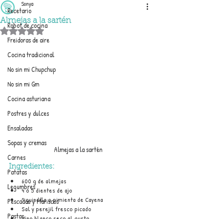
Sonya
Recetario
Almejas a la sartén
Robot de cocina
Obtuvo NaN de 5 estrellas.
Freidoras de aire
Cocina tradicional
No sin mi Chupchup
No sin mi Gm
Cocina asturiana
Postres y dulces
Ensaladas
Sopas y cremas
Almejas a la sartén
Carnes
Ingredientes:
Patatas
600 g de almejas
Legumbres
4 ó 5 dientes de ajo
1 guindilla o pimienta de Cayena
Pescados y Mariscos
Sal y perejil fresco picado
Pastas
Vino blanco seco al gusto