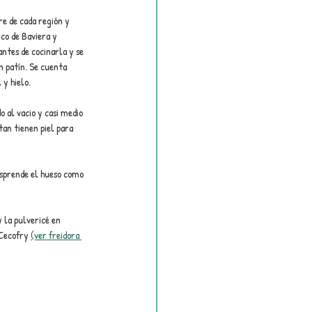
re de cada región y 
co de Baviera y 
antes de cocinarla y se 
n patín. Se cuenta 
 y hielo.
 al vacio y casi medio 
an tienen piel para 
esprende el hueso como 
 la pulvericé en 
Cecofry 
(ver freidora 