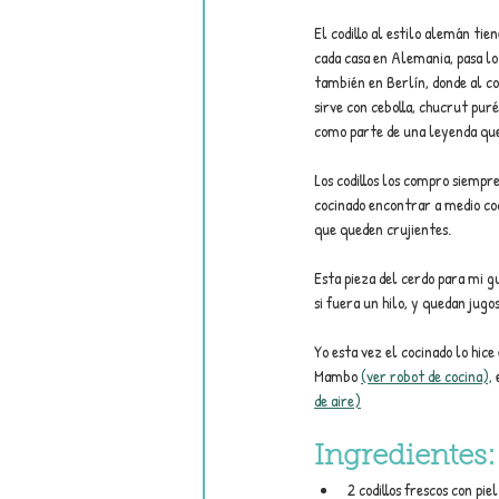
El codillo al estilo alemán tie
cada casa en Alemania, pasa lo
también en Berlín, donde al cod
sirve con cebolla, chucrut puré
como parte de una leyenda que l
Los codillos los compro siempr
cocinado encontrar a medio co
que queden crujientes.
Esta pieza del cerdo para mi g
si fuera un hilo, y quedan jugo
Yo esta vez el cocinado lo hice
Mambo 
(ver robot de cocina),
 
de aire)
Ingredientes:
2 codillos frescos con piel