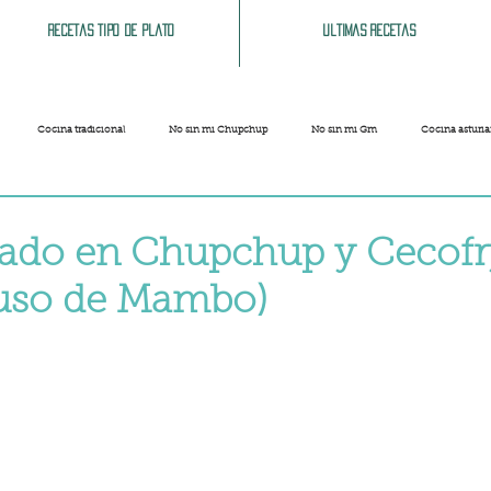
Recetas tipo de plato
Ultimas recetas
Cocina tradicional
No sin mi Chupchup
No sin mi Gm
Cocina asturi
Patatas
Legumbres
Pescados y Mariscos
Pastas
Arroces
sado en Chupchup y Cecofr
 uso de Mambo)
Limpieza del hogar
Comida cochina
Vegano
Sandwich, bocatas, pizzas...
strellas.
Carnaval
Semana Santa