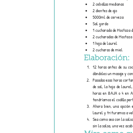
2 cebollas medianas 
2 dientes de ajo
5000ml de cerveza
Sal gorda
1 cucharada de Mostaza d
2 cucharadas de Mostaza d
1 hoja de laurel
2 cucharas de miel
Elaboración:
12 horas antes de su co
dándoles un masaje y con
Pasadas esas horas cortam
de sal, la hoja de laure
horas en BAJA o 4 en A
tendríamos el codillo pe
Ahora bien, una opción e
laurel y trituramos a v
Sea como sea con la sals
sin la salsa, una vez aca