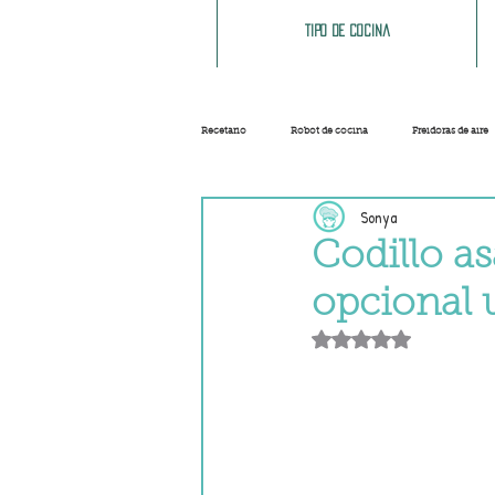
Tipo de cocina
Recetario
Robot de cocina
Freidoras de aire
Sonya
Ensaladas
Sopas y cremas
Carnes
Codillo a
opcional
Salsas
Masas
Recetas base
Obtuvo NaN de 5 e
Helados y sorbetes
Trucos
Navidad