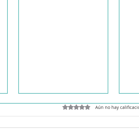
Obtuvo 0 de 5 estrellas.
Aún no hay calificac