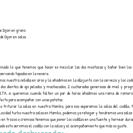
e Dijon en grano
e Dijon en salsa
cinado lo que tenemos que hacer es mezclar las dos mostazas y bañar bien los c
servando tapados en la nevera.
os nuestra cebolla en aros y la añadimos en la olla junto con la cerveza y los codi
l, dos dientes de ajo pelados y machacados, 2 cucharadas generosas de miel y prog
LTA, si queremos cuando falten un par de horas añadimos una rama de romero. 
rfecto para acompañar con unas patatas.
s triturar la salsa en nuestra Mambo, para eso separamos la salsa del codillo, 
elocidad turbo nuestra salsa en Mambo, podemos ya rehogar y tendremos una salsa
a en trozos o cremosa tenemos que poner los codillos en una fuente y hornear dura
bado esto servimos el codillo con la salsa y el acompañamiento que más os guste.