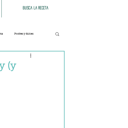
Busca la receta
ana
Postres y dulces
Verduras
Bebidas
y (y
Patés y untables