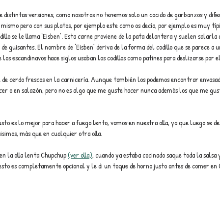
ne distintas versiones, como nosotros no tenemos solo un cocido de garbanzos y difie
 mismo pero con sus platos, por ejemplo este como os decía, por ejemplo es muy típi
illo se le llama ‘Eisben’. Esta carne proviene de la pata delantera y suelen salarla 
 de guisantes. El nombre de ‘Eisben’ deriva de la forma del codillo que se parece a u
os escandinavos hace siglos usaban los codillos como patines para deslizarse por el
e de cerdo frescos en la carnicería. Aunque también los podemos encontrar envasado
cer o en salazón, pero no es algo que me guste hacer nunca además los que me gust
usto es lo mejor para hacer a fuego lento, vamos en nuestra olla, ya que luego se d
sisimos, más que en cualquier otra olla.
 en la olla lenta Chupchup 
(ver olla)
, cuando ya estaba cocinado saque toda la salsa y
esto es completamente opcional y le di un toque de horno justo antes de comer en 