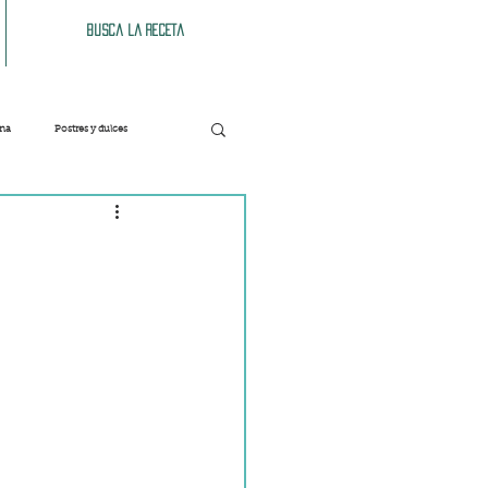
Busca la receta
ana
Postres y dulces
Verduras
Bebidas
Patés y untables