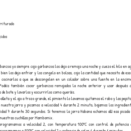
triturado
cidos
nzos yo siempre cojo garbanzos los dejo a remojo una noche y cuezo el kilo en ag
bien los dejo enfriar y los congelo en bolsas, cojo la cantidad que necesito de esa 
 cocinarlos a que se descongelen en un colador sobre una fuente en la encim
. Podéis también cocer garbanzos remojados la noche anterior y usar después 
s de bote y lavarlos y escurrirlos como queráis.
lleta y el ajo a trozo grande, el pimiento lo lavamos quitamos el rabo y las pepit
nuestra jarra y picamos a velocidad 4 durante 2 minuto, bajamos los ingredient
cidad 7 durante 30 segundos. Si tenemos la jarra Habana echamos allí esa picad
 nuestras cuchillas por Mambomix.
 programamos a velocidad 2, con temperatura 100ºC con control de potencia 6
ogramamos a 100ºC con velocidad 2 y potencia de calor 6 durante 6 minutos. 