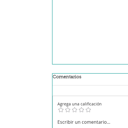
Comentarios
Agrega una calificación
Garbanzos con chorizo y
Escribir un comentario...
morcilla en Mambo