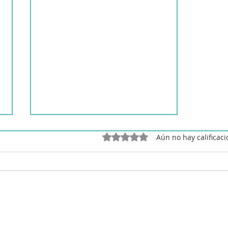
Obtuvo 0 de 5 estrellas.
Aún no hay calificac
Garbanzos con langostinos
en robot de cocina