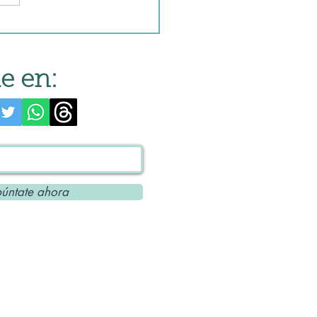
e en:
úntate ahora