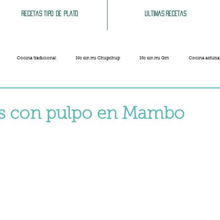
Recetas tipo de plato
Ultimas recetas
Cocina tradicional
No sin mi Chupchup
No sin mi Gm
Cocina asturi
Patatas
Legumbres
Pescados y Mariscos
Pastas
Arroces
s con pulpo en Mambo
strellas.
Limpieza del hogar
Comida cochina
Vegano
Sandwich, bocatas, pizzas...
Carnaval
Semana Santa