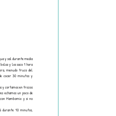
ua y sal durante media 
bolsa y los saco 1 hora 
era, menudo truco del 
de cocer 30 minutos y 
as y cortamos en trozos 
es echamos un poco de 
a con Mambomix y si no 
 durante 10 minutos, 