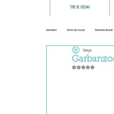
Tipo de cocina
Recetario
Robot de cocina
Freidoras de aire
Sonya
Ensaladas
Sopas y cremas
Carnes
Garbanzo
Obtuvo NaN de 5 e
Salsas
Masas
Recetas base
Helados y sorbetes
Trucos
Navidad