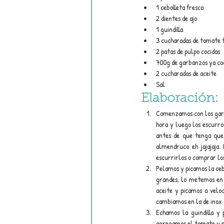
1 cebolleta fresca
2 dientes de ajo
1 guindilla
3 cucharadas de tomate 
2 patas de pulpo cocidas
700g de garbanzos ya co
2 cucharadas de aceite
Sal
Elaboración:
Comenzamos con los garba
hora y luego los escurro 
antes de que tenga que
almendruco eh jajajaja
escurrirlos o comprar lo
Pelamos y picamos la cebo
grandes, lo metemos en 
aceite y picamos a velo
cambiamos en la de inox
Echamos la guindilla y
agregamos el tomate y pr