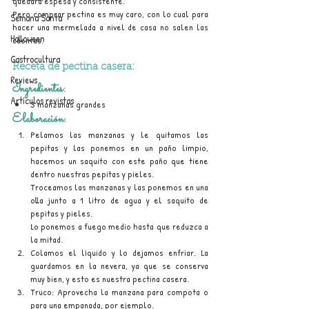
quedará espesa y consistente.
Pero comprar pectina es muy caro, con lo cual para 
Semana Santa
hacer una mermelada a nivel de casa no salen las 
Halloween
cuentas.
Gastrocultura
Receta 
de pectina
 casera:
Reviews
Ingredientes:
Artículos revistas
3 manzanas grandes
Elaboración:
Pelamos las manzanas y le quitamos las 
pepitas y las ponemos en un paño limpio, 
hacemos un saquito con este paño que tiene 
dentro nuestras pepitas y pieles.
Troceamos las manzanas y las ponemos en una 
olla junto a 1 litro de agua y el saquito de 
pepitas y 
pieles.
Lo ponemos a fuego medio hasta que reduzca a 
la 
mitad.
Colamos el líquido y lo dejamos enfriar. La 
guardamos en la 
nevera,
 ya que se conserva 
muy 
bien,
 y esto es nuestra pectina casera.
Truco: 
Aprovecha
 la manzana para compota o 
para una 
empanada,
 por ejemplo.