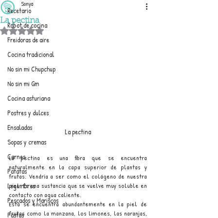
Sonya
Recetario
La pectina
Robot de cocina
Obtuvo NaN de 5 estrellas.
Freidoras de aire
Cocina tradicional
No sin mi Chupchup
No sin mi Gm
Cocina asturiana
Postres y dulces
Ensaladas
La pectina
Sopas y cremas
Carnes
La pectina es una fibra que se encuentra 
naturalmente en la capa superior de plantas y 
Patatas
frutas. Vendría a ser como el colágeno de nuestra 
piel. Es una sustancia que se vuelve muy soluble en 
Legumbres
contacto con agua caliente.
Pescados y Mariscos
Esta se encuentra abundantemente en la piel de 
frutas como la manzana, los limones, las naranjas, 
Pastas