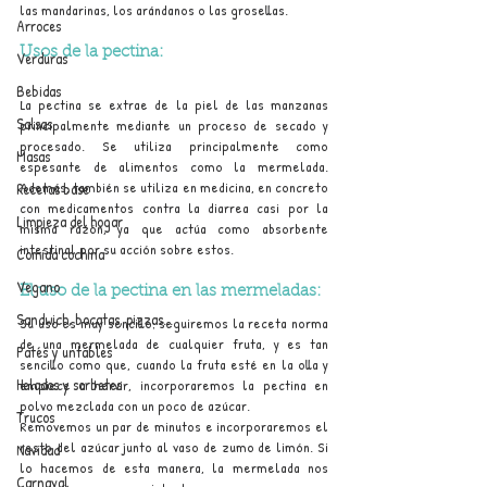
las mandarinas, los arándanos o las grosellas.
Arroces
Usos de la pectina:
Verduras
Bebidas
La pectina se extrae de la piel de las manzanas 
Salsas
principalmente mediante un proceso de secado y 
procesado. Se utiliza principalmente como 
Masas
espesante de alimentos como la mermelada. 
Además, también se utiliza en medicina, en concreto 
Recetas base
con medicamentos contra la diarrea casi por la 
Limpieza del hogar
misma razón, ya que actúa como absorbente 
intestinal por su acción sobre estos.
Comida cochina
Vegano
El uso de la pectina en las mermeladas:
Sandwich, bocatas, pizzas...
Su uso es muy sencillo
;
 seguiremos la receta norma 
de una mermelada de cualquier fruta, y es tan 
Patés y untables
sencillo como que
, cuando
 la fruta esté en 
la
 olla y 
Helados y sorbetes
empiece a hervir, incorporaremos la pectina en 
polvo mezclada con un poco de azúcar.
Trucos
Removemos un par de minutos e incorporaremos el 
resto del azúcar junto al vaso de zumo de limón. Si 
Navidad
lo hacemos de esta manera, la mermelada nos 
Carnaval