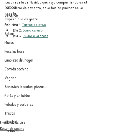
cada receta de Navidad que vaya compartiendo en el 
Arroces
calendario de adviento, solo has de pinchar en la 
receta.
Verduras
Espero que os guste.
Día 1: 
Turrón de oreo
Bebidas
Día 2: 
Lomo curado
Salsas
Día 3: 
Pulpo a la brasa
Masas
Recetas base
Limpieza del hogar
Comida cochina
Vegano
Sandwich, bocatas, pizzas...
Patés y untables
Helados y sorbetes
Trucos
Navidad
Freidoras de aire
Robot de cocina
Carnaval