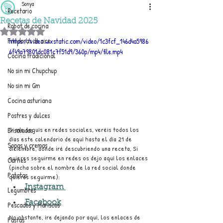
Sonya
Recetario
Recetas de Navidad 2025
Robot de cocina
Obtuvo NaN de 5 estrellas.
Freidoras de aire
https://video.wixstatic.com/video/1c3fcf_146d4a5986
6f49a79801dc081c7f51d9/360p/mp4/file.mp4
Cocina tradicional
No sin mi Chupchup
No sin mi Gm
Cocina asturiana
Postres y dulces
Si me seguís en redes sociales, veréis todos los 
Ensaladas
días este calendario de aquí hasta el día 21 de 
Sopas y cremas
diciembre, donde iré descubriendo una receta, Si 
quieres seguirme en redes os dejo aquí los enlaces 
Carnes
(pincha sobre el nombre de la red social donde 
Patatas
quieras seguirme):
Instagram 
Legumbres
Facebook
Pescados y Mariscos
No obstante, ire dejando por aquí, los enlaces de 
Pastas