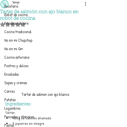
Sonya
Recetario
Tartar de salmón con ajo blanco en
Robot de cocina
robot de cocina
Freidoras de aire
Obtuvo NaN de 5 estrellas.
Cocina tradicional
No sin mi Chupchup
No sin mi Gm
Cocina asturiana
Postres y dulces
Ensaladas
Sopas y cremas
Carnes
Tartar de salmon con ajo blanco
Patatas
Ingredientes:
Legumbres
Tartar:
Pescados y Mariscos
400g de salmón ahumado
5 piparras en vinagre
Pastas