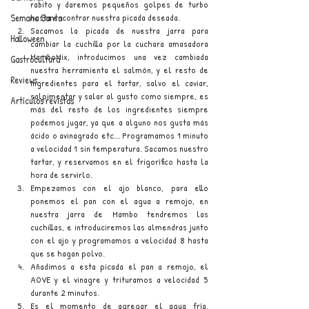
rabito y daremos pequeños golpes de turbo 
Semana Santa
hasta encontrar nuestra picada deseada.
Sacamos la picada de nuestra jarra para 
Halloween
cambiar la cuchilla por la cuchara amasadora 
MamboMix, introducimos una vez cambiada 
Gastrocultura
nuestra herramienta el salmón, y el resto de 
Reviews
ingredientes para el tartar, salvo el caviar, 
salpimentar y salar al gusto como siempre, es 
Artículos revistas
más del resto de los ingredientes siempre 
podemos jugar, ya que a alguno nos gusta más 
ácido o avinagrado etc... Programamos 1 minuto 
a velocidad 1 sin temperatura. Sacamos nuestro 
tartar, y reservamos en el frigorífico hasta la 
hora de servirlo.
Empezamos con el ajo blanco, para ello 
ponemos el pan con el agua a remojo, en 
nuestra jarra de Mambo tendremos las 
cuchillas, e introduciremos las almendras junto 
con el ajo y programamos a velocidad 8 hasta 
que se hagan polvo.
Añadimos a esta picada el pan a remojo, el 
AOVE y el vinagre y trituramos a velocidad 5 
durante 2 minutos.
Es el momento de agregar el agua fría, 