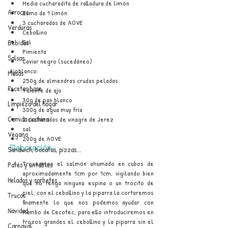
Media cucharadita de ralladura de limón
Arroces
Zumo de 1 limón
3 cucharadas de AOVE
Verduras
Cebollino
Sal 
Bebidas
Pimienta
Salsas
Caviar negro (sucedáneo)
Ajoblanco:
Masas
250g de almendras crudas peladas
Recetas base
1 diente de ajo
30g de pan blanco
Limpieza del hogar
300g de agua muy fría
Comida cochina
2 cucharadas de vinagre de Jerez
sal
Vegano
200g de AOVE
Sandwich, bocatas, pizzas...
Elaboración:
Troceamos el salmón ahumado en cubos de 
Patés y untables
aproximadamente 1cm por 1cm, vigilando bien 
Helados y sorbetes
que no tenga ninguna espina o un trocito de 
piel, con el cebollino y la piparra la cortaremos 
Trucos
finamente lo que nos podemos ayudar con 
Navidad
Mambo de Cecotec, para ello introduciremos en 
trozos grandes el cebollino y la piparra sin el 
Carnaval