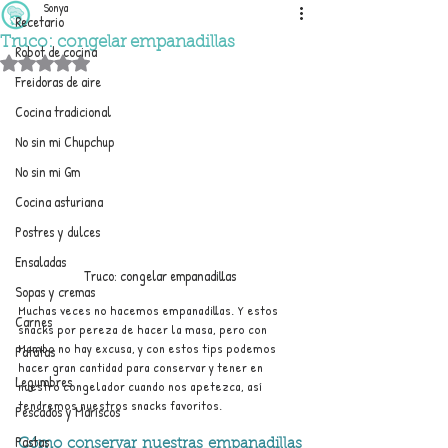
Sonya
Recetario
Truco: congelar empanadillas
Robot de cocina
Obtuvo NaN de 5 estrellas.
Freidoras de aire
Cocina tradicional
No sin mi Chupchup
No sin mi Gm
Cocina asturiana
Postres y dulces
Ensaladas
Truco: congelar empanadillas
Sopas y cremas
Muchas veces no hacemos empanadillas. Y estos 
Carnes
snacks por pereza de hacer la masa, pero con 
Mambo no hay excusa, y con estos tips podemos 
Patatas
hacer gran cantidad para conservar y tener en 
Legumbres
nuestro congelador cuando nos apetezca, así 
tendremos nuestros snacks favoritos.
Pescados y Mariscos
Pastas
Cómo conservar nuestras empanadillas 