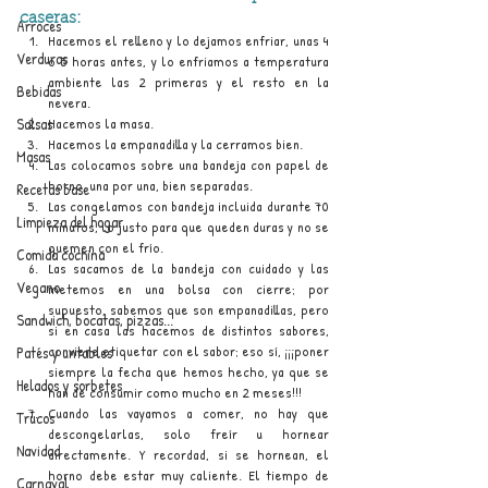
caseras:
Arroces
Hacemos el relleno y lo dejamos enfriar, unas 4 
Verduras
o 5 horas antes, y lo enfriamos a temperatura 
ambiente las 2 primeras y el resto en la 
Bebidas
nevera.
Hacemos la masa. 
Salsas
Hacemos la empanadilla y la cerramos bien.
Masas
Las colocamos sobre una bandeja con papel de 
horno, una por una, bien separadas. 
Recetas base
Las congelamos con bandeja incluida durante 70 
Limpieza del hogar
minutos, lo justo para que queden duras y no se 
quemen con el frío.
Comida cochina
Las sacamos de la bandeja con cuidado y las 
Vegano
metemos en una bolsa con cierre; por 
supuesto, sabemos que son empanadillas, pero 
Sandwich, bocatas, pizzas...
si en casa las hacemos de distintos sabores, 
conviene etiquetar con el sabor; eso sí, ¡¡¡poner 
Patés y untables
siempre la fecha que hemos hecho, ya que se 
Helados y sorbetes
han de consumir como mucho en 2 meses!!!
Cuando las vayamos a comer, no hay que 
Trucos
descongelarlas, solo freír u hornear 
Navidad
directamente. Y recordad, si se hornean, el 
horno debe estar muy caliente. El tiempo de 
Carnaval