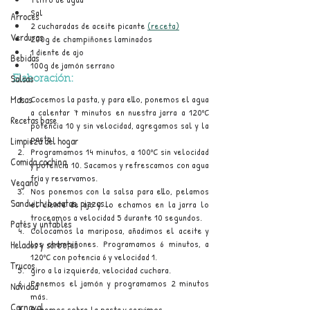
Sal
Arroces
2 cucharadas de aceite picante 
(receta)
Verduras
200g de champiñones laminados
1 diente de ajo
Bebidas
100g de jamón serrano
Salsas
Elaboración:
Cocemos la pasta, y para ello, ponemos el agua 
Masas
a calentar 7 minutos en nuestra jarra a 120ºC 
Recetas base
potencia 10 y sin velocidad, agregamos sal y la 
pasta.
Limpieza del hogar
Programamos 14 minutos, a 100ºC sin velocidad 
Comida cochina
y potencia 10. Sacamos y refrescamos con agua 
fría y reservamos.
Vegano
Nos ponemos con la salsa para ello, pelamos 
Sandwich, bocatas, pizzas...
el diente de ajo y lo echamos en la jarra lo 
troceamos a velocidad 5 durante 10 segundos.
Patés y untables
Colocamos la mariposa, añadimos el aceite y 
los champiñones. Programamos 6 minutos, a 
Helados y sorbetes
120ºC con potencia 6 y velocidad 1.
Trucos
giro a la izquierda, velocidad cuchara.
Ponemos el jamón y programamos 2 minutos 
Navidad
más.
Carnaval
Ponemos sobre la pasta y servimos.