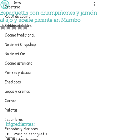
Sonya
Recetario
Espaguettis con champiñones y jamón
Robot de cocina
al ajo y aceite picante en Mambo
Freidoras de aire
Obtuvo NaN de 5 estrellas.
Cocina tradicional
No sin mi Chupchup
No sin mi Gm
Cocina asturiana
Postres y dulces
Ensaladas
Sopas y cremas
Carnes
Patatas
Legumbres
Ingredientes:
Pescados y Mariscos
250g de espaguetis
Pastas
1 litro de agua